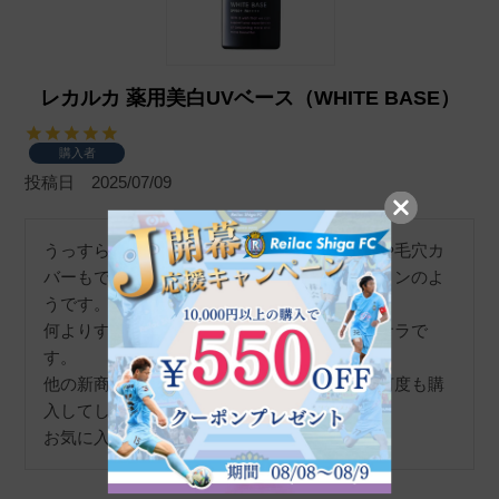
レカルカ 薬用美白UVベース（WHITE BASE）
購入者
投稿日
2025/07/09
うっすらピンクベージュの色が付き、色むらや毛穴カ
バーもできるので下地を兼ねたファンデーションのよ
うです。

何よりするすると塗りやすく塗った後はサラサラで
す。

他の新商品も気になりながらやはりこちらを何度も購
入してしまいます。

お気に入りです。