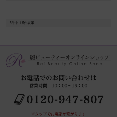
5
件中
1
-
5
件表示
※タップでお電話が繋がります