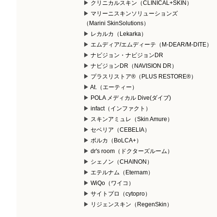
クリニカルスキン（CLINICAL+SKIN）
マリーニスキンソリューションズ
（Marini SkinSolutions）
レカルカ（Lekarka）
エムディア/エムディーテ（M-DEAR/M-DITE）
ナビジョン・ナビジョンDR
ナビジョンDR（NAVISION DR）
プラスリストア®（PLUS RESTORE®）
At.（エーティー）
POLA メディカル Dive(ダイブ)
infact（インファクト）
スキンアミュレ（Skin Amure）
セベリア（CEBELIA）
ボルカ（BoLCA+）
dr's room（ドクターズルーム）
シェノン（CHAINON）
エテルナム（Eternam）
WiQo（ワイコ）
サイトプロ（cytopro）
リジェンスキン（RegenSkin）