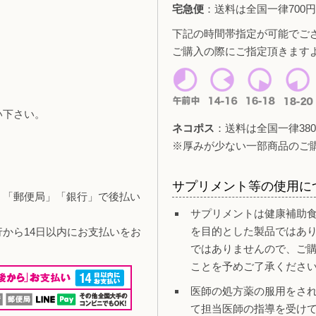
宅急便
：送料は全国一律700円
下記の時間帯指定が可能でご
ご購入の際にご指定頂きます
い下さい。
ネコポス
：送料は全国一律380
。
※厚みが少ない一部商品のご
サプリメント等の使用に
」「郵便局」「銀行」で後払い
サプリメントは健康補助
を目的とした製品ではあ
行から14日以内にお支払いをお
ではありませんので、ご
ことを予めご了承くださ
医師の処方薬の服用をさ
て担当医師の指導を受け