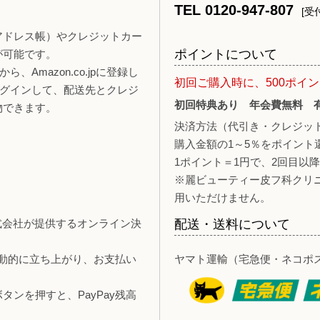
TEL 0120-947-807
[受付
報（アドレス帳）やクレジットカー
ポイントについて
が可能です。
、Amazon.co.jpに登録し
初回ご購入時に、500ポイ
ログインして、配送先とクレジ
初回特典あり 年会費無料 
物できます。
決済方法（代引き・クレジッ
購入金額の1～5％をポイント
1ポイント＝1円で、2回目以
※麗ビューティー皮フ科クリ
用いただけません。
y株式会社が提供するオンライン決
配送・送料について
自動的に立ち上がり、お支払い
ヤマト運輸（宅急便・ネコポ
ンを押すと、PayPay残高