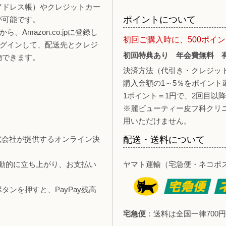
報（アドレス帳）やクレジットカー
ポイントについて
が可能です。
、Amazon.co.jpに登録し
初回ご購入時に、500ポイ
ログインして、配送先とクレジ
初回特典あり 年会費無料 
物できます。
決済方法（代引き・クレジッ
購入金額の1～5％をポイント
1ポイント＝1円で、2回目以
※麗ビューティー皮フ科クリ
用いただけません。
y株式会社が提供するオンライン決
配送・送料について
自動的に立ち上がり、お支払い
ヤマト運輸（宅急便・ネコポ
ンを押すと、PayPay残高
宅急便
：送料は全国一律700円