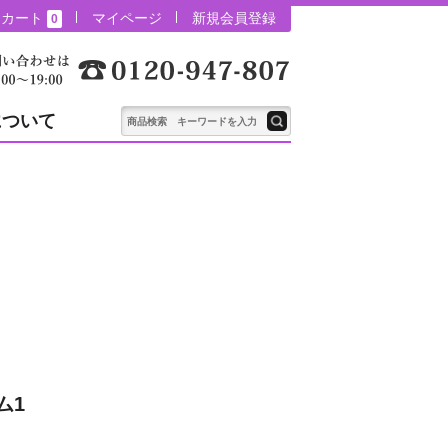
カート
マイページ
新規会員登録
0
について
ム1