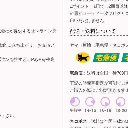
1ポイント＝1円で、2回目以
※麗ビューティー皮フ科クリ
用いただけません。
y株式会社が提供するオンライン決
配送・送料について
自動的に立ち上がり、お支払い
ヤマト運輸（宅急便・ネコポ
ンを押すと、PayPay残高
宅急便
：送料は全国一律700円
下記の時間帯指定が可能でご
ご購入の際にご指定頂きます
い下さい。
ネコポス
：送料は全国一律380
。