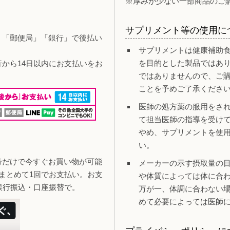
※厚みが少ない一部商品のご
サプリメント等の使用に
」「郵便局」「銀行」で後払い
サプリメントは健康補助
を目的とした製品ではあ
行から14日以内にお支払いをお
ではありませんので、ご
ことを予めご了承くださ
医師の処方薬の服用をさ
て担当医師の指導を受け
やめ、サプリメントを使
い。
号だけで今すぐお買い物が可能
メーカーの示す摂取量の
まとめて1回でお支払い。お支
や体質によっては体に合
銀行振込・口座振替で。
万が一、体調に合わない
めて必要によっては医師