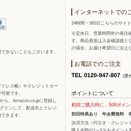
インターネットでの
24時間・365日こちらのサ
※定休日、営業時間外の発注
す。商品発送は入金確認後と
の場合、お届け希望日に沿え
用できないこともございます。
お電話でのご注文
TEL 0120-947-807
[受付
報（アドレス帳）やクレジットカー
ポイントについて
が可能です。
、Amazon.co.jpに登録し
初回ご購入時に、500ポイ
ログインして、配送先とクレジ
初回特典あり 年会費無料 
物できます。
決済方法（代引き・クレジッ
購入金額の1～5％をポイント