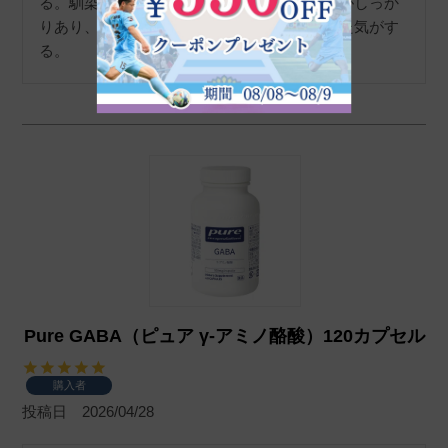
る。馴染みのいいテクスチャながら、保湿感がしっか
りあり、乾燥しない。目元にハリ感が出てきた気がす
る。
Pure GABA（ピュア γ-アミノ酪酸）120カプセル
購入者
投稿日
2026/04/28