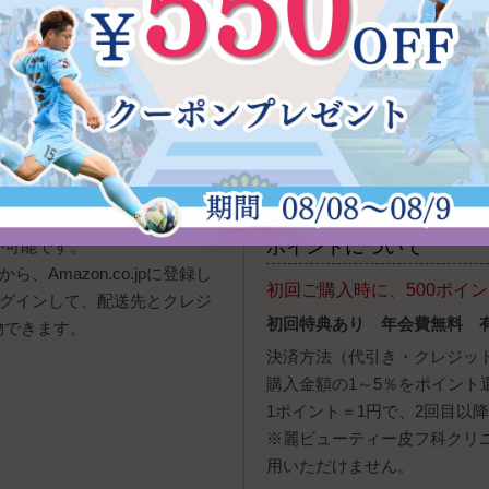
※定休日、営業時間外の発注
す。商品発送は入金確認後と
の場合、お届け希望日に沿え
用できないこともございます。
お電話でのご注文
TEL 0120-947-807
[受付
報（アドレス帳）やクレジットカー
ポイントについて
が可能です。
、Amazon.co.jpに登録し
初回ご購入時に、500ポイ
ログインして、配送先とクレジ
初回特典あり 年会費無料 
物できます。
決済方法（代引き・クレジッ
購入金額の1～5％をポイント
1ポイント＝1円で、2回目以
※麗ビューティー皮フ科クリ
用いただけません。