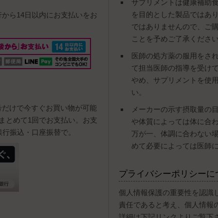
サプリメントは健康補助
を目的とした製品ではあ
行から14日以内にお支払いをお
ではありませんので、ご
ことを予めご了承くださ
医師の処方薬の服用をさ
て担当医師の指導を受け
やめ、サプリメントを使
い。
号だけで今すぐお買い物が可能
メーカーの示す摂取量の
まとめて1回でお支払い。お支
や体質によっては体に合
銀行振込・口座振替で。
万が一、体調に合わない
めて必要によっては医師
プライバシーポリシーに
個人情報保護の重要性を認識
責任であると考え、個人情報
詳細は下記リンクよりご覧下