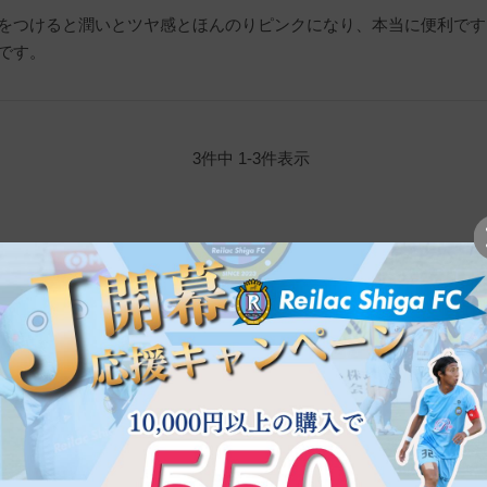
をつけると潤いとツヤ感とほんのりピンクになり、本当に便利です
です。
3
件中
1
-
3
件表示
ご注文方法
インターネットでの
24時間・365日こちらのサ