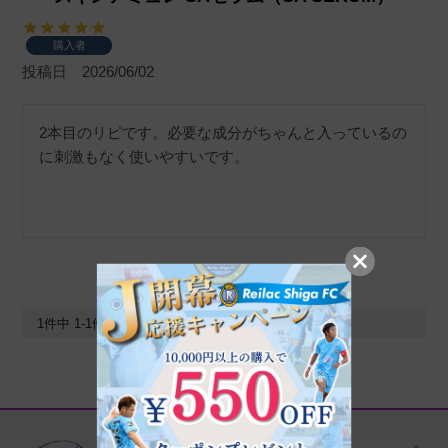
購入者
投稿日
2026/06/02
2本目のリピです。必要な成分がちゃんと入っているの
に刺激もなく使いやすいです。
1
件中
1
-
1
件表示