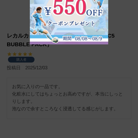
レカルカ DREX FVC5バブルパック（FVC5
BUBBLE PACK）
購入者
投稿日
2025/12/03
お気に入りの一品です。

化粧水にしてはちょっとお高めですが、本当にしっと
りします。

泡なので余すところなく浸透してる感じがします。