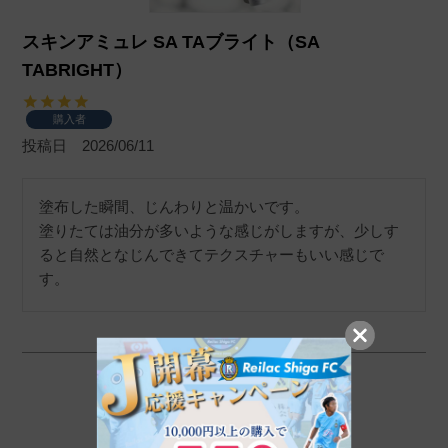
スキンアミュレ SA TAブライト（SA
TABRIGHT）
購入者
投稿日
2026/06/11
塗布した瞬間、じんわりと温かいです。

塗りたては油分が多いような感じがしますが、少しす
ると自然となじんできてテクスチャーもいい感じで
す。