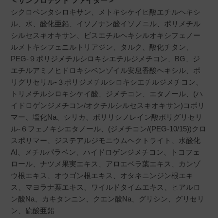
＜サンプロテクト ファイター＞
シクロペンタシロキサン、メトキシケイヒ酸エチルヘキシ
ル、水、酸化亜鉛、イソノナン酸イソノニル、ポリメチル
シルセスキオキサン、ビスエチルヘキシルオキシフェノー
ルメトキシフェニルトリアジン、タルク、酸化チタン、
PEG-９ポリジメチルシロキシエチルジメチコン、BG、ジ
エチルアミノヒドロキシベンゾイル安息香酸ヘキシル、ポ
リグリセリル-３ポリジメチルシロキシエチルジメチコン、
トリメチルシロキシケイ酸、ジメチコン、エタノール、(ハ
イドロゲンジメチコン/オクチルシルセスキオキサン)コポリ
マー、塩化Na、シリカ、ポリリシノレイン酸ポリグリセリ
ル-６フェノキシエタノール、(ジメチコン/(PEG-10/15))クロ
スポリマー、ジステアルジモニウムヘクトライト、水酸化
AI、メチルパラベン、ハイドロゲンジメチコン、トコフェ
ロール、ナツメ果実エキス、アロエベラ葉エキス、カンゾ
ウ根エキス、オウゴン根エキス、オタネニンジン根エキ
ス、マヨラナ葉エキス、ワイルドタイムエキス、ヒアルロ
ン酸Na、カキタンニン、クエン酸Na、グリシン、グリセリ
ン、硫酸亜鉛