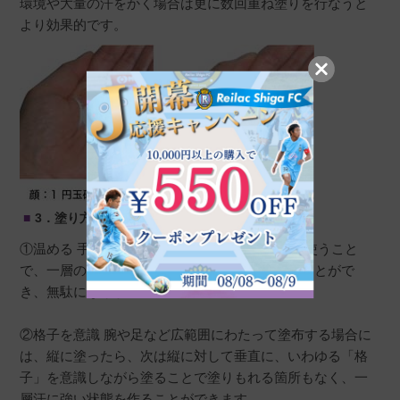
環境や大量の汗をかく場合は更に数回重ね塗りを行なうと
より効果的です。
3．
塗り方
①温める 手のひらに日焼け止めを出し、温めて使うこと
で、一層のびもよくなり、まんべんなく塗布するとがで
き、無駄になりません。
②格子を意識 腕や足など広範囲にわたって塗布する場合に
は、縦に塗ったら、次は縦に対して垂直に、いわゆる「格
子」を意識しながら塗ることで塗りもれる箇所もなく、一
層汗に強い状態を作ることができます。