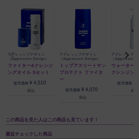
アグレッシブデザイン
アグレッシブデザイン
アグレッシブデ
（Aggressive Design）
（Aggressive Design）
（Aggressive 
ファイター&クレンジ
トップアスリートサン
ウォーター
ングオイル Sセット
プロテクト ファイタ
クレンジン
ー
¥
4,510
¥
販売価格
販売価格
¥
4,070
販売価格
税込
税込
税込
この商品を見た人はこの商品も見ています！
最近チェックした商品