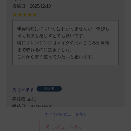
投稿日
2025/12/10
季節柄焼けにくいかはわかりませんが、伸びも
良く刺激も感じずとても良いです。

特にクレンジングはメイクの汚れどころか角栓
まで取れるのに驚きました。

これから暫く使ってみたいと思います。
あちゃまま
購入者
長崎県
50代
投稿日
2024/09/28
すべてのレビューを見る
レビューを書く
日焼け止めとしても使いやすく、クレンジング