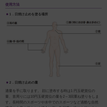
使用方法
非公開
投稿日
2022/07/31
1．
日焼け止めを塗る場所
アウトドアなど屋外で過ごす時は必ず塗ってい
ます。こちらを塗ると、肌がヒリヒリすること
が一切なくなりました。
2．
日焼け止めの量
適量を手に取ります。 顔に塗布する時は1 円玉硬貨位の
量、首周りには10円玉硬貨位の量を2～3回重ね塗りをしま
す。長時間のスポーツや水中でのスポーツなど過酷な自然