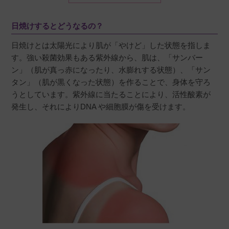
もきれいに落ちると思います。毎日下地として
使っています。
日焼けするとどうなるの？
日焼けとは太陽光により肌が「やけど」した状態を指しま
す。強い殺菌効果もある紫外線から、肌は、「サンバー
ン」（肌が真っ赤になったり、水膨れする状態）、「サン
黄色いトリ
購入者
タン」（肌が黒くなった状態）を作ることで、身体を守ろ
うとしています。紫外線に当たることにより、活性酸素が
非公開
発生し、それによりDNA や細胞膜が傷を受けます。
投稿日
2023/05/24
絶対焼けたくない日には必ず使います！

どの日焼け止めよりも効くと思います。お風呂
で落とす時少し大変ですが…
も
購入者