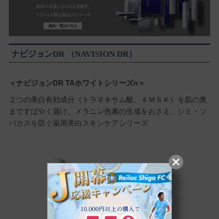
ナビジョンDR （NAVISION DR）
＜ナビジョンDR TAホワイトシリーズn＞
２つの美白有効成分（トラネキサム酸、４ＭＳＫ）を肌の奥
まですばやく届け、メラニン色素の生成をおさえ、シミ・ソ
バカスを防ぐ薬用美白スキンケアシリーズ