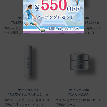
ナビジョンDR
ナビジョンDR
TAホワイトローションn
TAホワイトエマルジョンⅠn
澄みわたるようなみずみずしさで満
肌にふっくらとしたハリを届ける薬
たす 薬用美白化粧水
用美白乳液（さっぱりタイプ）
ナビジョンDR
ナビジョンDR
TAホワイトエマルジョンⅡn
TAクリームAAn
肌にふっくらとしたハリを届ける薬
つややかな生命感が肌にあふれる薬
用美白乳液（しっとりタイプ）
用美白クリーム