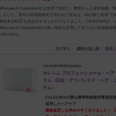
ellResearch Corporation社は世界で初めて、臍帯から上皮
しました。長年の幹細胞研究で培われた技術は、42の国と地域*で
胞由来化粧品"を生み出すきっかけとなりました。CALECIM®は
ellResearch Corporation社の高い技術を応用して作られた幹細
019年2月時点
価格が安い順
価格
並び替え
CALECIM PROFESSIONAL
カレシム プロフェッショナル・ヘア
ラム（旧名：アドバンスド・ヘア・
テム）
CALECIM®が贈る臍帯幹細胞培養液技
活用したヘアケア
価格改定しお求めやすくなりました！（