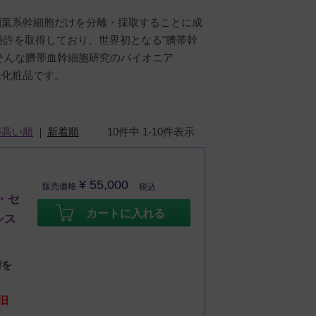
幹細胞・間葉系幹細胞だけを分離・採取することに成
特許を取得しており、世界初となる"臍帯幹
、そんな臍帯血幹細胞研究のパイオニア
胞由来化粧品です。
が高い順
新着順
10
件中
1
-
10
件表示
¥
55,000
販売価格
税込
・セ
カートに入れる
シス
術を
旧