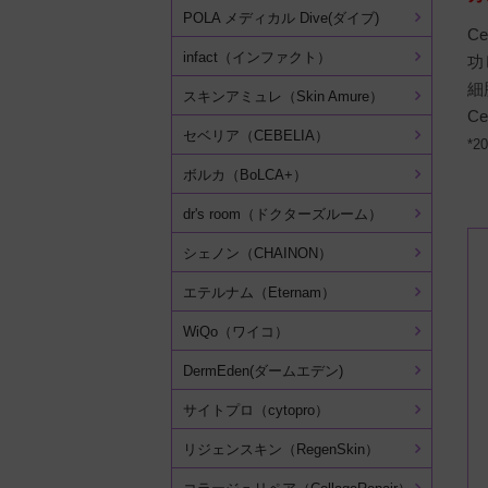
POLA メディカル Dive(ダイブ)
C
infact（インファクト）
功
細
スキンアミュレ（Skin Amure）
C
セベリア（CEBELIA）
*2
ボルカ（BoLCA+）
dr's room（ドクターズルーム）
シェノン（CHAINON）
エテルナム（Eternam）
WiQo（ワイコ）
DermEden(ダームエデン)
サイトプロ（cytopro）
リジェンスキン（RegenSkin）