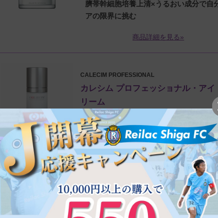
臍帯幹細胞培養上清×うるおい成分で自
アの限界に挑む
商品詳細を見る»
CALECIM PROFESSIONAL
カレシム プロフェッショナル・アイ
リーム
CALECIM®待望のポイントケアアイ
臍帯幹細胞培養上清のチカラで明るく若
い目元へ
商品詳細を見る»
CALECIM PROFESSIONAL
【数量限定】カレシム アフターUV 