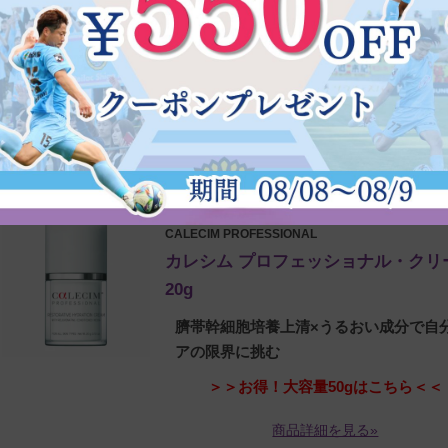
バリーセット
CALECIMのスキンケア製品のミニボト
典付きのお得なセット
容量換算で約14,674円(税込)お得！
商品詳細を見る»
CALECIM PROFESSIONAL
カレシム プロフェッショナル・クリ
20g
臍帯幹細胞培養上清×うるおい成分で自
アの限界に挑む
＞＞お得！大容量50gはこちら＜＜
商品詳細を見る»