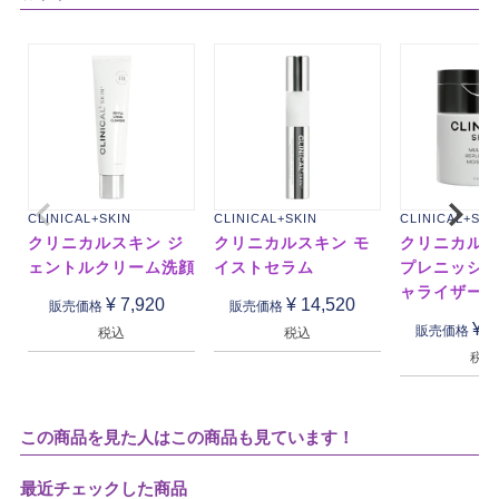
CLINICAL+SKIN
CLINICAL+SKIN
CLINICAL+SKI
クリニカルスキン ジ
クリニカルスキン モ
クリニカルス
ェントルクリーム洗顔
イストセラム
プレニッシ
ャライザー
¥
7,920
¥
14,520
販売価格
販売価格
¥
1
販売価格
税込
税込
税込
この商品を見た人はこの商品も見ています！
最近チェックした商品