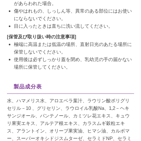
があらわれた場合。
傷やはれもの、しっしん等、異常のある部位にはお使い
にならないでください。
目に入ったときは直ちに洗い流してください。
[保管及び取り扱い時の注意事項]
極端に高温または低温の場所、直射日光のあたる場所に
保管しないでください。
使用後は必ずしっかり蓋を閉め、乳幼児の手の届かない
場所に保管してください。
製品成分表
水、ハマメリス水、アロエベラ葉汁、ラウリン酸ポリグリ
セリル－10 、グリセリン、ラウロイル乳酸Na、1,2－ヘキ
サンジオール、パンテノール、カミツレ花エキス、キュウ
リ果実エキス、アルテア根エキス、カラスムギ穀粒エキ
ス、アラントイン、オリーブ果実油、ヒマシ油、カルボマ
ー、スーパーオキシドジスムターゼ、セラミドNP、セラミ