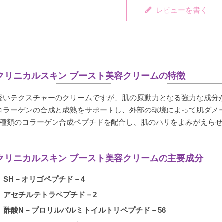
レビューを書く
クリニカルスキン ブースト美容クリームの特徴
軽いテクスチャーのクリームですが、肌の原動力となる強力な成分
コラーゲンの合成と成熟をサポートし、外部の環境によって肌ダメ
5種類のコラーゲン合成ペプチドを配合し、肌のハリをよみがえら
クリニカルスキン ブースト美容クリームの主要成分
SH－オリゴペプチド－4
アセチルテトラペプチド－2
酢酸N－プロリルパルミトイルトリペプチド－56