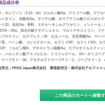
製品成分表
水、オレフィン（C14－16）スルホン酸Na、グリコール酸、グリ
ルベタイン、水酸化Na、サリチル酸、ポリアクリル酸クロスポリマ
ート20、塩化Na、香料、エチルヘキシルグリセリン、メントール
EDTA－2Na、加水分解クチナシエキス、マルトデキストリン、リ
スプロテイン、セテアレス－25、セタノール、安息香酸Na、スー
ク質、ベヘン酸、コレステロール、セラミドNP、セラミドNS、セラ
EOP、ソルビン酸K、デキストラン硫酸Na、カプロオイルスフィ
ン、パルミチン酸アスコルビル、トコフェロール、SH－オリゴペプ
トリペプチド－56、アセチルテトラペプチド－2、ジペプチド－2、
販売元：PRSS.Japan株式会社 製造販売元：株式会社アルファメッド 
この商品のカートへ移動