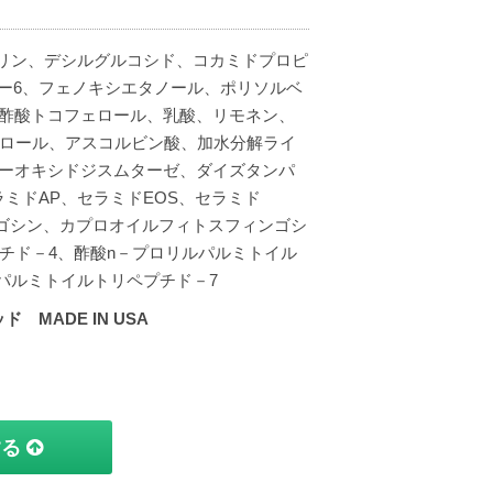
セリン、デシルグルコシド、コカミドプロピ
ー6、フェノキシエタノール、ポリソルベ
、酢酸トコフェロール、乳酸、リモネン、
ナロール、アスコルビン酸、加水分解ライ
パーオキシドジスムターゼ、ダイズタンパ
ミドAP、セラミドEOS、セラミド
ンゴシン、カプロオイルフィトスフィンゴシ
チド－4、酢酸n－プロリルパルミトイル
パルミトイルトリペプチド－7
MADE IN USA
する