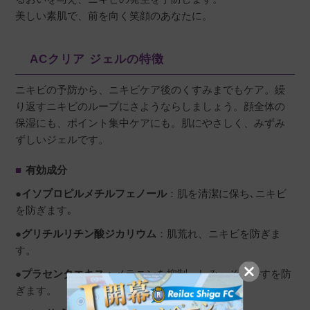
ライン使いをしています。

美しい素肌で、前を向く笑顔のあなたに。
少し固めのジェルタイプです。油分で覆うので
はなく中から潤うかんじがしてニキビがでてい
ACクリア ジェルの特徴
たり不安定なお肌の時にも安心して使えます。
くすみも改善されて肌が綺麗になりました。
ニキビの予防から、ニキビケア後のくすみまでもケア。繰
り返すニキビのループにさようならしましょう。顔全体の
保湿にも、ポイント集中ケアにも。肌にやさしく、みずみ
ずしいジェルです。
■
有効成分
●イソプロピルメチルフェノール
：肌を清潔に保ち､ニキビ
を防ぎます｡
●グリチルリチン酸ジカリウム
：肌荒れ、ニキビを防ぎま
す。
●プラセンタエキス
：メラニンを抑制、しみ、そばかすを防
ぎます。