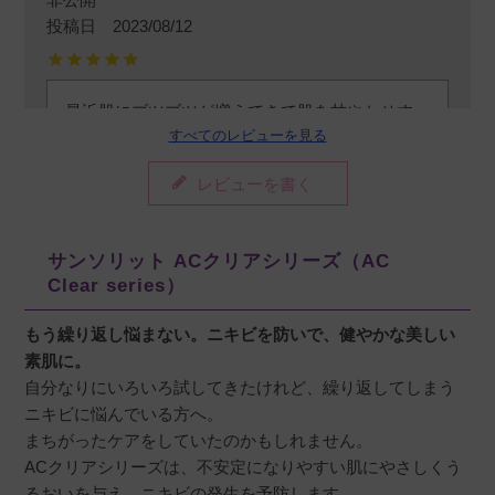
投稿日
2023/08/12
最近肌にブツブツが増えてきて肌を甘やかせす
すべてのレビューを見る
ぎかなと思いクリームの使用を控えてました。
それでは肌の乾燥が気になり、代わりをさがし
レビューを書く
てたどりつきました。いい感じです。はだがつ
るつる、乾きすぎない状態をキープできてま
す。夏はこれで行きたいと思います。
サンソリット ACクリアシリーズ（AC
Clear series）
もう繰り返し悩まない。ニキビを防いで、健やかな美しい
素肌に。
M.U
購入者
自分なりにいろいろ試してきたけれど、繰り返してしまう
40代
ニキビに悩んでいる方へ。
投稿日
2022/06/26
まちがったケアをしていたのかもしれません。
ACクリアシリーズは、不安定になりやすい肌にやさしくう
るおいを与え、ニキビの発生を予防します。