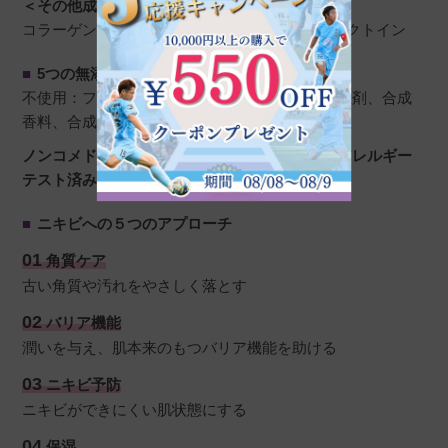
＜その他成分＞
コラーゲン・トリペプチドF、ユズセラミド、エクトイン
■
5つの無添加
不使用：フェノキシエタノール、石油系界面活性剤、合成
香料、合成着色料、鉱物油
ノンコメドジェニックテスト・パッチテスト・アレルギー
テスト済み
■
ニキビへの５つのアプローチ
01
角質ケア
古い角質や汚れをやさしく落とす
02
バリア機能
潤いを与え、肌本来のもつバリア機能を助ける
03
ニキビ予防
ニキビができにくい肌状態にする
04
保湿