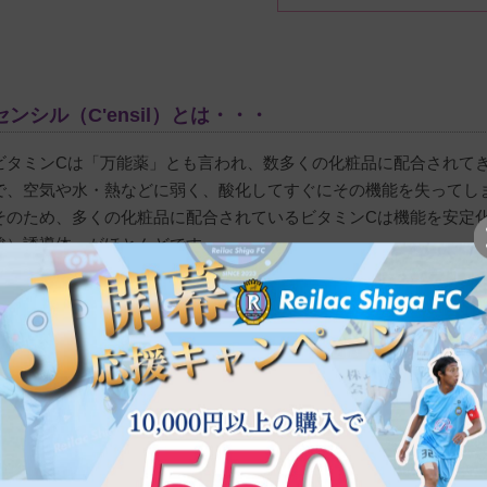
センシル（C'ensil）とは・・・
ビタミンCは「万能薬」とも言われ、数多くの化粧品に配合されてき
で、空気や水・熱などに弱く、酸化してすぐにその機能を失ってし
そのため、多くの化粧品に配合されているビタミンCは機能を安定化
酸）誘導体」がほとんどです。
このビタミンC誘導体は、ビタミンＣ（L-アスコルビン酸）に別の
させることで安定化させますが、分子構造が変化してしまうため、実
酸）としての効果を期待しにくいという欠点がありました。
センシル（C'ensil）は特殊技術によりピュアビタミンC（L-アスコ
度ビタミンC美容液です。
ピュアビタミンCの超高濃度配合に成功したATDS（両