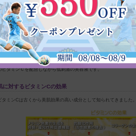
ATDS（両親媒浸透システム）とは、米国をはじめ国際特許を取得
性質を持つ成分を配合させることができます。 つまり、水にも油
お肌には、水も油も通さないようにするためのバリア機能が備わっ
しかし、このATDS（両親媒浸透システム）を使うと、このバリア
（浸透率・約92%）させることができます。
また、この技術で使用されているNMP（N-Methy‐2-Pyrrolid
があるため、水に弱く酸化しやすいピュアビタミンC（Ｌ-アスコル
とに成功しました。
さらにATDSでは水を使用しない特別な溶媒なので、アルコールや
のビタミンＣを配合しながら低刺激の美容液です。
肌に対するビタミンCの効果
ビタミンCは古くから美肌効果の高い成分として知られてきました