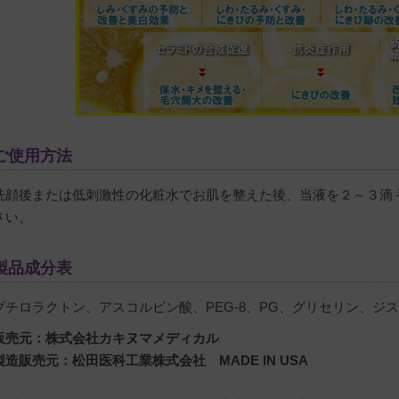
ご使用方法
洗顔後または低刺激性の化粧水でお肌を整えた後、当液を２～３滴
さい。
製品成分表
ブチロラクトン、アスコルビン酸、PEG-8、PG、グリセリン、ジ
販売元：株式会社カキヌマメディカル
製造販売元：松田医科工業株式会社 MADE IN USA