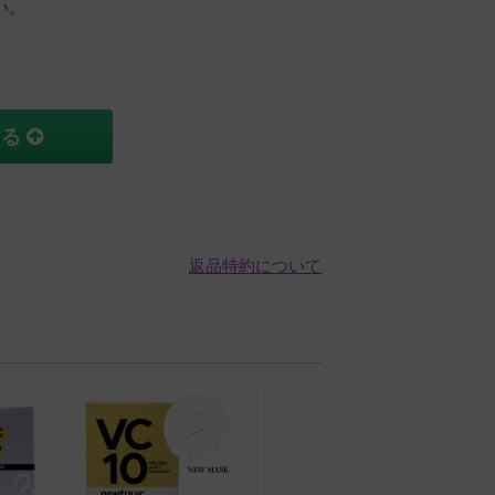
い。
する
返品特約について