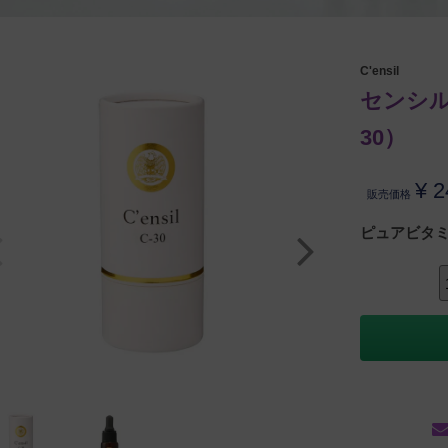
C'ensil
センシル ゴ
30）
¥
2
販売価格
ピュアビタ