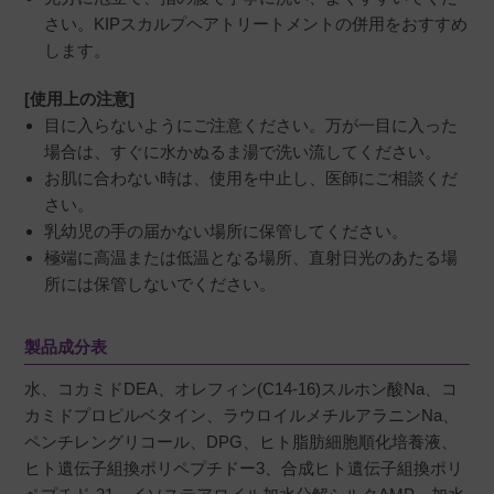
さい。KIPスカルプヘアトリートメントの併用をおすすめ
します。
[使用上の注意]
目に入らないようにご注意ください。万が一目に入った
場合は、すぐに水かぬるま湯で洗い流してください。
お肌に合わない時は、使用を中止し、医師にご相談くだ
さい。
乳幼児の手の届かない場所に保管してください。
極端に高温または低温となる場所、直射日光のあたる場
所には保管しないでください。
製品成分表
水、コカミドDEA、オレフィン(C14-16)スルホン酸Na、コ
カミドプロピルベタイン、ラウロイルメチルアラニンNa、
ペンチレングリコール、DPG、ヒト脂肪細胞順化培養液、
ヒト遺伝子組換ポリペプチドー3、合成ヒト遺伝子組換ポリ