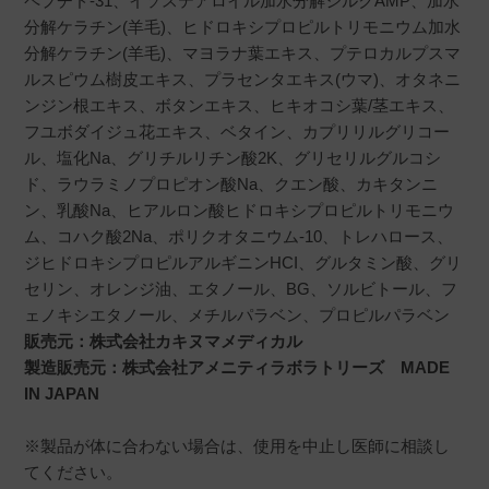
ペプチド-31、イソステアロイル加水分解シルクAMP、加水
分解ケラチン(羊毛)、ヒドロキシプロピルトリモニウム加水
分解ケラチン(羊毛)、マヨラナ葉エキス、プテロカルプスマ
ルスピウム樹皮エキス、プラセンタエキス(ウマ)、オタネニ
ンジン根エキス、ボタンエキス、ヒキオコシ葉/茎エキス、
フユボダイジュ花エキス、ベタイン、カプリリルグリコー
ル、塩化Na、グリチルリチン酸2K、グリセリルグルコシ
ド、ラウラミノプロピオン酸Na、クエン酸、カキタンニ
ン、乳酸Na、ヒアルロン酸ヒドロキシプロピルトリモニウ
ム、コハク酸2Na、ポリクオタニウム-10、トレハロース、
ジヒドロキシプロピルアルギニンHCI、グルタミン酸、グリ
セリン、オレンジ油、エタノール、BG、ソルビトール、フ
ェノキシエタノール、メチルパラベン、プロピルパラベン
販売元：株式会社カキヌマメディカル
製造販売元：株式会社アメニティラボラトリーズ MADE
IN JAPAN
※製品が体に合わない場合は、使用を中止し医師に相談し
てください。