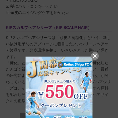
☑ 髪にハリ・コシを与えたい
☑ 頭皮のエイジングケアを始めたい
KIPスカルプヘアシリーズ（KIP SCALP HAIR）
KIPスカルプヘアシリーズは「頭皮の抗糖化」という、新し
い抜け毛予防のアプローチに着目したノンシリコンヘアケ
ア製品です。頭皮環境を整え、いきいきとした髪へと導き
ます。
「糖化」とは、たんぱく質と糖が結びつくことで糖化した
たんぱく質が生成され、体内に蓄積してしまうこと。最近
の研究によると、頭皮の老化にも「毛包周囲の糖化」が関
わっていること明らかになりました。KIPスカルプヘアシリ
ーズは、そんな頭皮への高いい抗糖化効果を発揮する原料
を配合し開発。抜け毛予防として、毛包の保護やヘアサイ
クルの正常化を促します。