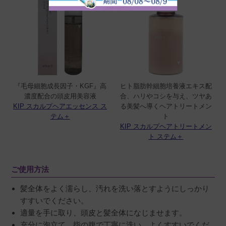
『毛母細胞成長因子・KGF』高
ヒト脂肪幹細胞培養液エキス配
濃度配合の頭皮用美容液
合、ハリやコシを与え、ツヤあ
KIP スカルプヘアエッセンス ス
る美髪へ導くヘアトリートメン
テム＋
ト
KIP スカルプヘアトリートメン
ト ステム＋
ご使用方法
髪全体をよく濡らし、汚れを洗い落とすようにしっかり
すすいでください。
適量を手に取り、頭皮と髪全体になじませます。
充分に泡立て、指の腹で丁寧に洗い、よくすすいでくだ