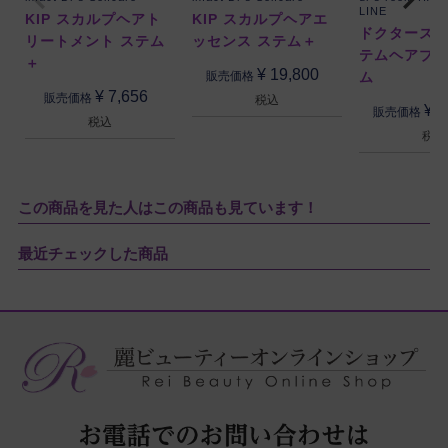
LINE
KIP スカルプヘアト
KIP スカルプヘアエ
ドクターズル
リートメント ステム
ッセンス ステム＋
テムヘアブ
＋
¥
19,800
ム
販売価格
¥
7,656
販売価格
税込
¥
1
販売価格
税込
税込
この商品を見た人はこの商品も見ています！
最近チェックした商品