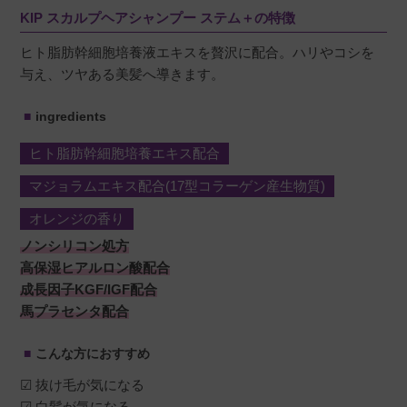
KIP スカルプヘアシャンプー ステム＋の特徴
ヒト脂肪幹細胞培養液エキスを贅沢に配合。ハリやコシを
与え、ツヤある美髪へ導きます。
ingredients
ヒト脂肪幹細胞培養エキス配合
マジョラムエキス配合(17型コラーゲン産生物質)
オレンジの香り
ノンシリコン処方
高保湿ヒアルロン酸配合
成長因子KGF/IGF配合
馬プラセンタ配合
こんな方におすすめ
☑ 抜け毛が気になる
☑ 白髪が気になる