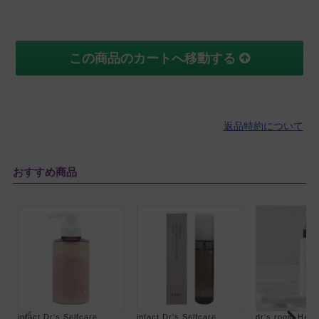
この商品のカートへ移動する
返品特約について
おすすめ商品
infact Dr's Selfcare
infact Dr's Selfcare
dr's room HAI