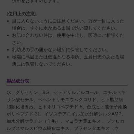
併用をおすすめします。
[使用上の注意]
目に入らないようにご注意ください。万が一目に入った
場合は、すぐに水かぬるま湯で洗い流してください。
お肌に合わない時は、使用を中止し、医師にご相談くだ
さい。
乳幼児の手の届かない場所に保管してください。
極端に高温または低温となる場所、直射日光のあたる場
所には保管しないでください。
製品成分表
水、グリセリン、BG、セテアリルアルコール、エチルヘキ
サン酸セチル、ベヘントリモニウムクロリド、ヒト脂肪細
胞順化培養液、ヒトオリゴペプチド-5、合成ヒト遺伝子組換
ポリペプチド‐31、イソステアロイル加水分解シルクAMP、
加水分解ケラチン（羊毛）、マヨラナ葉エキス 、プテロカ
ルプスマルスピウム樹皮エキス、プラセンタエキス（ウ