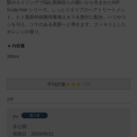
髪のエイジングで悩む医師自らの願いから生まれたKIP
Scalp Hair シリーズ。しっとりタイプのヘアトリートメン
ト。ヒト脂肪幹細胞培養液エキスを贅沢に配合。ハリやコ
シを与え、ツヤのある美髪へと導きます。スッキリとした
オレンジの香り。
内容量
300ml
3.00
1
yu.
購入者
非公開
投稿日
2024/05/12