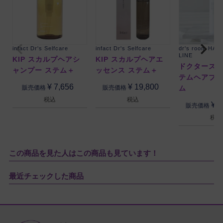
infact Dr's Selfcare
infact Dr's Selfcare
dr's room HAI
LINE
KIP スカルプヘアシ
KIP スカルプヘアエ
ドクターズル
ャンプー ステム＋
ッセンス ステム＋
テムヘアブ
¥
7,656
¥
19,800
ム
販売価格
販売価格
税込
税込
¥
1
販売価格
税込
この商品を見た人はこの商品も見ています！
最近チェックした商品