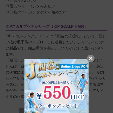
☑ 髪にハリ・コシを与えたい
☑ 頭皮のエイジングケアを始めたい
KIPスカルプヘアシリーズ（KIP SCALP HAIR）
KIPスカルプヘアシリーズは「頭皮の抗糖化」という、新し
い抜け毛予防のアプローチに着目したノンシリコンヘアケ
ア製品です。頭皮環境を整え、いきいきとした髪へと導き
ます。
「糖化」とは、たんぱく質と糖が結びつくことで糖化した
たんぱく質が生成され、体内に蓄積してしまうこと。最近
の研究によると、頭皮の老化にも「毛包周囲の糖化」が関
わっていること明らかになりました。KIPスカルプヘアシリ
ーズは、そんな頭皮への高いい抗糖化効果を発揮する原料
を配合し開発。抜け毛予防として、毛包の保護やヘアサイ
クルの正常化を促します。