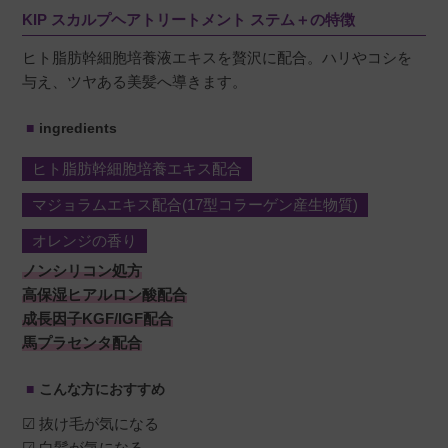
KIP スカルプヘアトリートメント ステム＋の特徴
ヒト脂肪幹細胞培養液エキスを贅沢に配合。ハリやコシを
与え、ツヤある美髪へ導きます。
ingredients
ヒト脂肪幹細胞培養エキス配合
マジョラムエキス配合(17型コラーゲン産生物質)
オレンジの香り
ノンシリコン処方
高保湿ヒアルロン酸配合
成長因子KGF/IGF配合
馬プラセンタ配合
こんな方におすすめ
☑ 抜け毛が気になる
☑ 白髪が気になる