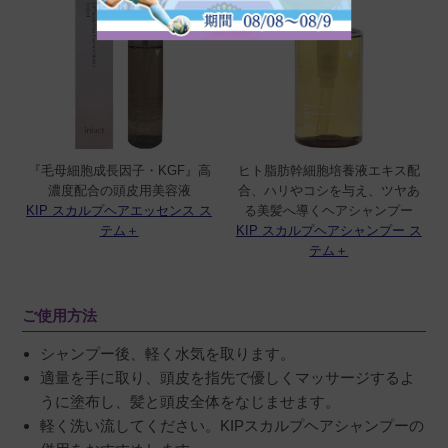
『毛母細胞成長因子・KGF』高
ヒト脂肪幹細胞培養液エキス配
濃度配合の頭皮用美容液
合、ハリやコシを与え、ツヤあ
KIP スカルプヘアエッセンス ス
る美髪へ導くヘアシャンプー
テム＋
KIP スカルプヘアシャンプー ス
テム＋
ご使用方法
シャンプー後、軽く水気を取ります。
適量を手に取り、頭皮を指先で優しくマッサージするよ
うに塗布し、髪と頭皮全体をなじませます。
軽く洗い流してください。KIPスカルプヘアシャンプーの