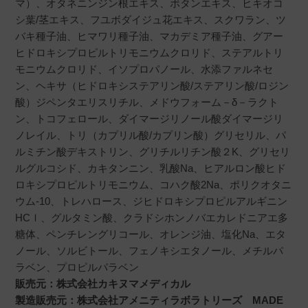
マ）、オタネニンジン根エキス、ボタンエキス、ヒキオコ
シ葉/茎エキス、フユボダイジュ花エキス、スクワラン、ツ
バキ種子油、ヒマワリ種子油、マカデミア種子油、グアー
ヒドロキシプロピルトリモニウムクロリド、ステアルトリ
モニウムクロリド、イソプロパノール、水添ファルネセ
ン、ヘキサ（ヒドロキシステアリン酸/ステアリン酸/ロジン
酸）ジペンタエリスリチル、メドウフォーム－δ－ラクト
ン、トコフェロール、ダイマージリノール酸ダイマージリ
ノレイル、トリ（カプリル酸/カプリン酸）グリセリル、パ
ルミチン酸デキストリン、グリチルリチン酸２K、グリセリ
ルグルコシド、カキタンニン、乳酸Na、ヒアルロン酸ヒド
ロキシプロピルトリモニウム、コハク酸2Na、ポリクオタニ
ウム‐10、トレハロース、ジヒドロキシプロピルアルギニン
HCｌ、グルタミン酸、クラドシホンノバエカレドニアエ多
糖体、ペンチレングリコール、オレンジ油、塩化Na、エタ
ノール、ソルビトール、フェノキシエタノール、メチルパ
ラベン、プロピルパラベン
販売元：株式会社カキヌマメディカル
製造販売元：株式会社アメニティラボラトリーズ MADE