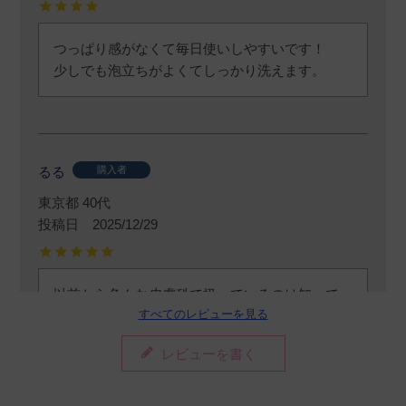
つっぱり感がなくて毎日使いしやすいです！

少しでも泡立ちがよくてしっかり洗えます。
るる
購入者
東京都
40代
投稿日
2025/12/29
以前から色んな皮膚科で扱っているのは知って
すべてのレビューを見る
いましたが、ようやく買ってみました。

すごくサッパリ、ツルッとして気持ちが良いで
レビューを書く
す。

角質や黒ずみの改善に期待しています。