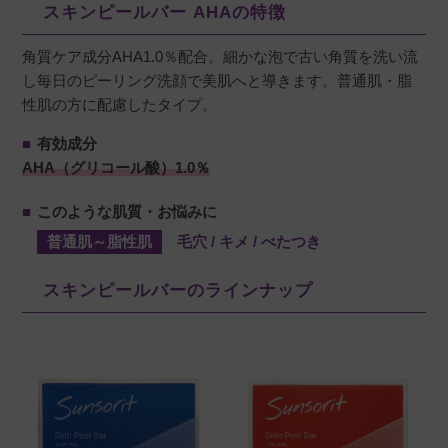
スキンピールバー AHAの特徴
角質ケア成分AHA1.0％配合。細かな泡で古い角質を洗い流
し毎日のピーリング洗顔で美肌へと導きます。普通肌・脂
yu.
購入者
性肌の方に配慮したタイプ。
非公開
投稿日
2025/11/08
■
有効成分
AHA（グリコール酸）1.0％
■
このような肌質・お悩みに
泡の感じと洗い上がりが大好きで、

普通肌～脂性肌
毛穴 / キメ / べたつき
リピートしています。

コスパの良さもびっくりです。
スキンピールバーのラインナップ