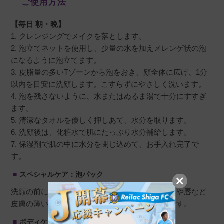
ご使用方法
【毎日 朝・晩】
1. クレンジングでメイクを落とします。
2. 泡立てネットを使用し、少量の水を加えメレンゲ状の泡
になるように泡立てます。
3. 皮脂量の多いTゾーンから泡をおき、顔全体に広げ、1分
以内を目安に洗顔します。こすらずにやさしく洗います。
4. 泡を残さないように、水またはぬるま湯で十分にすすぎ
ます。
5. 清潔なタオルを優しく押しあて、水分を取ります。
6. 洗顔後は、化粧水で肌にたっぷり水分補給します。
7. 保湿剤で肌の中に水分を閉じ込めて、お手入れ完了で
す。
スペシャルケア：泡パック
洗顔の前に、週1～2回行ってください。目の周りや唇など
皮膚の薄い部分を避け、泡をのせて2〜3分おきます。
ボディケア