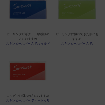
お風呂でひじや膝、顔、泡でピーリングしてい
ます。黒ずみにもいいです。
ピーリングビギナー、敏感肌の
ピーリングに慣れてきた肌にお
方におすすめ
すすめ
C-Chie
購入者
スキンピールバー AHAマイルド
スキンピールバー AHA
非公開
投稿日
2025/05/04
顔はもちろん、全身のくすみ対策のために週2～
3回使用しています。

とても泡立ちが良いので、ゴシゴシ洗うという
よりも泡パックのような感じでやさしく撫でる
ように洗っています。夏の薄着に向けて、首や
ニキビでお悩みの方におすすめ
デコルテの透明感アップにつながればと思って
スキンピールバー ティートゥリ