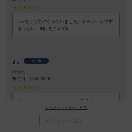
snsでみて気になっていました。トーンアップす
るらしい。期待をこめて5
よよ
購入者
非公開
投稿日
2026/03/06
泡立ちがよく、使った直後から透明感とスキン
すべてのレビューを見る
トーンアップを感じられます。

私が乾燥肌なので、乾燥肌な人はコックリ系の
レビューを書く
保湿はマストです