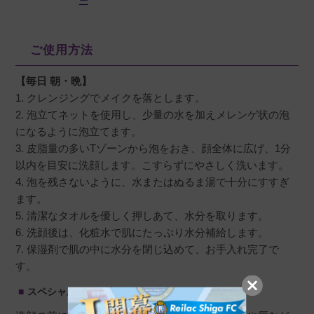
ー
います。
ご使用方法
【毎日 朝・晩】
1. クレンジングでメイクを落とします。
2. 泡立てネットを使用し、少量の水を加えメレンゲ状の泡
になるように泡立てます。
3. 皮脂量の多いTゾーンから泡をおき、顔全体に広げ、1分
以内を目安に洗顔します。こすらずにやさしく洗います。
4. 泡を残さないように、水またはぬるま湯で十分にすすぎ
ます。
5. 清潔なタオルを優しく押しあて、水分を取ります。
6. 洗顔後は、化粧水で肌にたっぷり水分補給します。
7. 保湿剤で肌の中に水分を閉じ込めて、お手入れ完了で
す。
スペシャルケア：泡パック