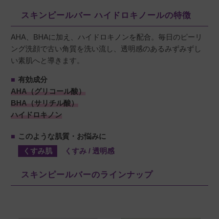
スキンピールバー ハイドロキノールの特徴
AHA、BHAに加え、ハイドロキノンを配合。毎日のピーリ
さっちゃん
購入者
ング洗顔で古い角質を洗い流し、透明感のあるみずみずし
滋賀県
30代
い素肌へと導きます。
投稿日
2025/11/27
■
有効成分
AHA（グリコール酸）
BHA（サリチル酸）
塗布洗顔後はとてもさっぱり、つるつるします
ハイドロキノン
☆ずっと続けるともっと効果ありそうです！
■
このような肌質・お悩みに
くすみ肌
くすみ / 透明感
M
購入者
スキンピールバーのラインナップ
東京都
40代
投稿日
2025/09/04