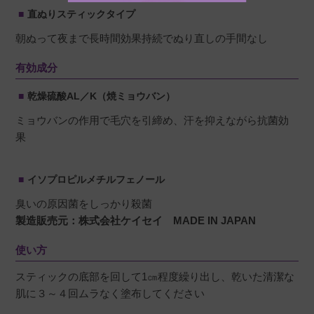
直ぬりスティックタイプ
使いやすく、お値段も安く、無くならないでほ
しいです。
朝ぬって夜まで長時間効果持続でぬり直しの手間なし
有効成分
乾燥硫酸AL／K（焼ミョウバン）
まみ
購入者
ミョウバンの作用で毛穴を引締め、汗を抑えながら抗菌効
果
非公開
投稿日
2023/09/09
イソプロピルメチルフェノール
臭いの原因菌をしっかり殺菌
D-tubeよりも、塗りやすいです。

製造販売元：株式会社ケイセイ MADE IN JAPAN
かゆくならず、快適です。
使い方
スティックの底部を回して1㎝程度繰り出し、乾いた清潔な
肌に３～４回ムラなく塗布してください
dm
購入者