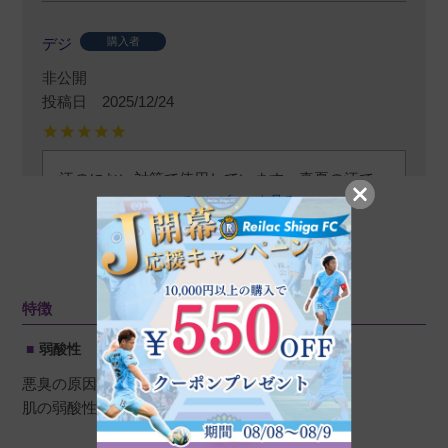
デジ
購入者
非公開
投稿日
2025/12/24
汗のにおい対策で使用しています。真夏の汗で
すべてのレビューを見る
も、ストレスによる汗でも、これを使用してい
たら全く心配なしです。
レビューを書く
特徴
Ra
購入者
弱酸性
大阪府
50代
女性
悪臭の原因であるアンモニアを中和・消臭
投稿日
2025/04/28
肌の弱酸性を保ち細菌の増殖や汗の臭いを抑える