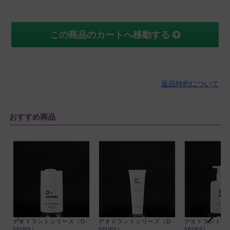
非公開
投稿日
2022/06/09
この商品のカートへ移動する
塗り心地は良いです。簡単なので毎日使いやす
く、お値段も安い。
返品特約について
おすすめ商品
デオドラントシリーズ（D-
デオドラントシリーズ（D-
デオドラントシ
series）
series）
series）