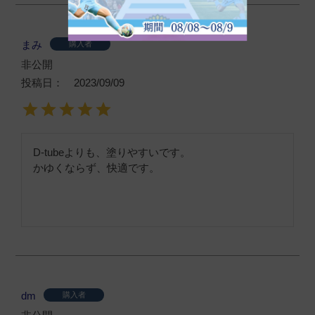
まみ
購入者
非公開
投稿日
2023/09/09
D-tubeよりも、塗りやすいです。

かゆくならず、快適です。
dm
購入者