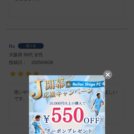
Ra
購入者
大阪府
50代
女性
投稿日
2025/04/28
使いやすく、お値段も安く、無くならないでほしい
です。