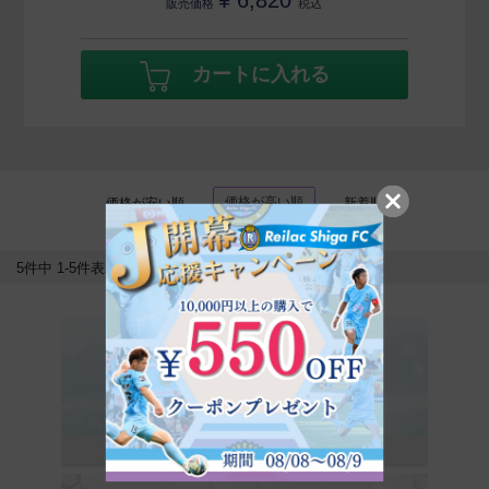
販売価格
税込
カートに入れる
価格が高い順
価格が安い順
新着順
5
件中
1
-
5
件表示
プレパレーションシリーズ