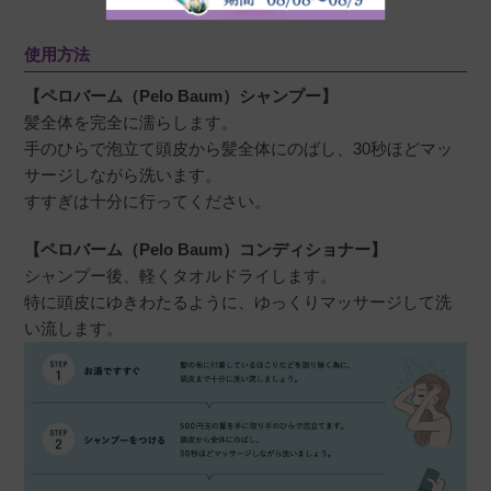
50代
投稿日
2024/12/28
使用方法
【ペロバーム（Pelo Baum）シャンプー】
こちらのシャンプーとコンディショナーは、め
髪全体を完全に濡らします。
う使い始めたら手放せません。洗い心地もよい
手のひらで泡立て頭皮から髪全体にのばし、30秒ほどマッ
ですし、洗い上がりの髪の毛のちゅるるんとし
サージしながら洗います。
た手触りが最高です！シャンプーだけの定期購
すすぎは十分に行ってください。
入、ぜひご検討いただきたいです！！
【ペロバーム（Pelo Baum）コンディショナー】
シャンプー後、軽くタオルドライします。
特に頭皮にゆきわたるように、ゆっくりマッサージして洗
い流します。