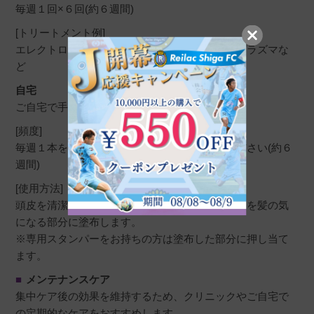
毎週１回×６回(約６週間)
[トリートメント例]
エレクトロポレーション、マイクロニードル、プラズマな
ど
自宅
ご自宅で手軽にヘアケアができます。
[頻度]
毎週１本を２～３回にわけて、計６回ご使用ください(約６
週間)
[使用方法]
頭皮を清潔にし、アドバンスド・ヘア・システムを髪の気
になる部分に塗布します。
※専用スタンパーをお持ちの方は塗布した部分に押し当て
ます。
■
メンテナンスケア
集中ケア後の効果を維持するため、クリニックやご自宅で
の定期的なケアをおすすめします。