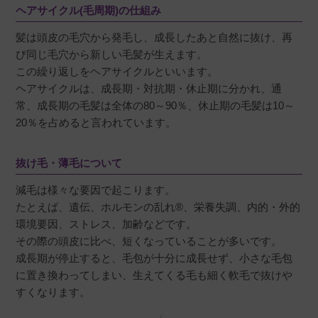
ヘアサイクル(毛周期)の仕組み
髪は頭皮の毛穴から発毛し、成長したあと自然に抜け、再
び同じ毛穴から新しい毛髪が生えます。
この繰り返しをヘアサイクルといいます。
ヘアサイクルは、成長期・対抗期・休止期に分かれ、通
常、成長期の毛髪は全体の80～90％、休止期の毛髪は10～
20％を占めると言われています。
抜け毛・薄毛について
減毛は様々な要因で起こります。
たとえば、遺伝、ホルモンの乱れ®、栄養失調、内的・外的
環境要因、ストレス、加齢などです。
その際の頭皮に比べ、短くなっていることが多いです。
成長期が停止すると、毛包が十分に成長せず、小さな毛包
に置き換わってしまい、生えてくる毛も細く軟毛で抜けや
すくなります。