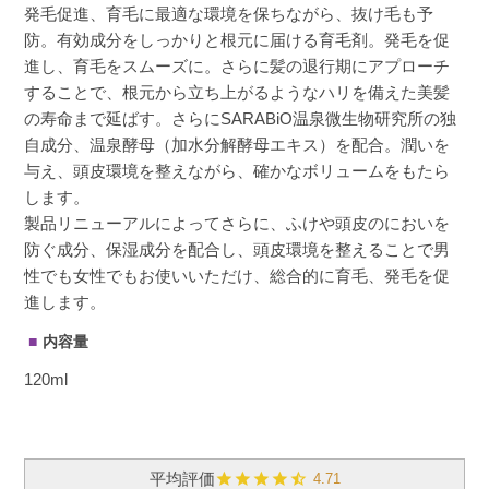
発毛促進、育毛に最適な環境を保ちながら、抜け毛も予
防。有効成分をしっかりと根元に届ける育毛剤。発毛を促
進し、育毛をスムーズに。さらに髪の退行期にアプローチ
することで、根元から立ち上がるようなハリを備えた美髪
の寿命まで延ばす。さらにSARABiO温泉微生物研究所の独
自成分、温泉酵母（加水分解酵母エキス）を配合。潤いを
与え、頭皮環境を整えながら、確かなボリュームをもたら
します。
製品リニューアルによってさらに、ふけや頭皮のにおいを
防ぐ成分、保湿成分を配合し、頭皮環境を整えることで男
性でも女性でもお使いいただけ、総合的に育毛、発毛を促
進します。
内容量
120ml
4.71