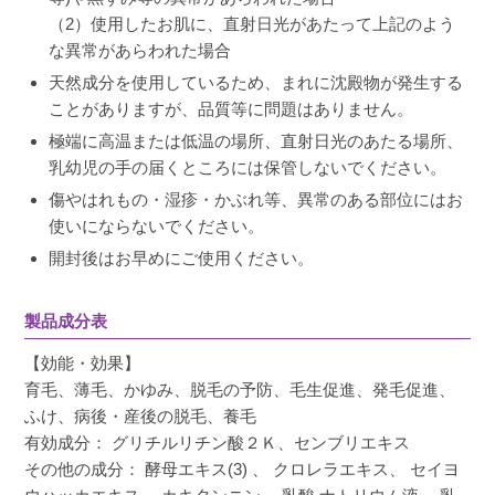
（2）使用したお肌に、直射日光があたって上記のよう
な異常があらわれた場合
天然成分を使用しているため、まれに沈殿物が発生する
ことがありますが、品質等に問題はありません。
極端に高温または低温の場所、直射日光のあたる場所、
乳幼児の手の届くところには保管しないでください。
傷やはれもの・湿疹・かぶれ等、異常のある部位にはお
使いにならないでください。
開封後はお早めにご使用ください。
製品成分表
【効能・効果】
育毛、薄毛、かゆみ、脱毛の予防、毛生促進、発毛促進、
ふけ、病後・産後の脱毛、養毛
有効成分： グリチルリチン酸２Ｋ、センブリエキス
その他の成分： 酵母エキス(3) 、 クロレラエキス、 セイヨ