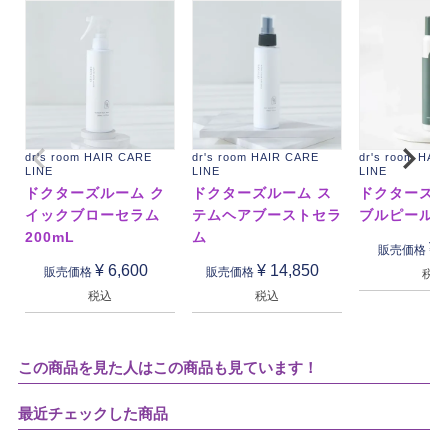
dr's room HAIR CARE
dr's room HAIR CARE
dr's room HAI
LINE
LINE
LINE
ドクターズルーム ク
ドクターズルーム ス
ドクターズル
イックブローセラム
テムヘアブーストセラ
ブルピール
200mL
ム
¥
販売価格
¥
6,600
¥
14,850
販売価格
販売価格
税込
税込
税込
この商品を見た人はこの商品も見ています！
最近チェックした商品