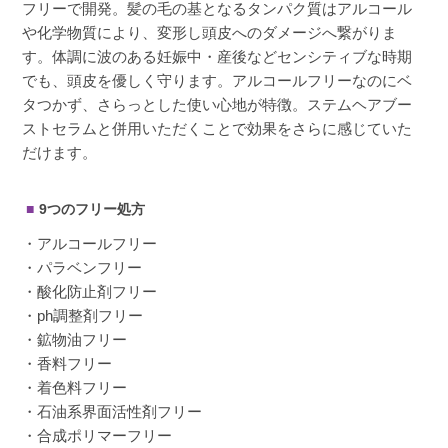
フリーで開発。髪の毛の基となるタンパク質はアルコール
たです。使い続けたいです。
や化学物質により、変形し頭皮へのダメージへ繋がりま
す。体調に波のある妊娠中・産後などセンシティブな時期
でも、頭皮を優しく守ります。アルコールフリーなのにベ
タつかず、さらっとした使い心地が特徴。ステムヘアブー
ストセラムと併用いただくことで効果をさらに感じていた
レモン
購入者
だけます。
40代
投稿日
2024/08/28
9つのフリー処方
・アルコールフリー
効果に期待して購入しました。

・パラベンフリー
前髪増えてくれるといいな
・酸化防止剤フリー
・ph調整剤フリー
・鉱物油フリー
・香料フリー
・着色料フリー
hana
購入者
・石油系界面活性剤フリー
・合成ポリマーフリー
滋賀県
40代
女性