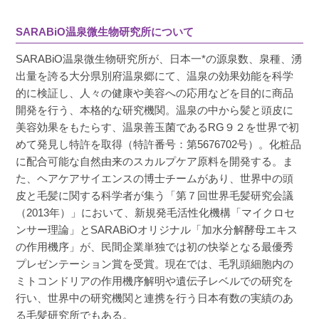
投稿日
2024/03/29
SARABiO温泉微生物研究所について
SARABiO温泉微生物研究所が、日本一*の源泉数、泉種、湧
抜け毛や分け目が気になり購入しました。

出量を誇る大分県別府温泉郷にて、温泉の効果効能を科学
トップに新しい毛が生えてきて、こちらを使っ
的に検証し、人々の健康や美容への応用などを目的に商品
ていると分け目が気にならなくなってきまし
開発を行う、本格的な研究機関。温泉の中から髪と頭皮に
た！

美容効果をもたらす、温泉善玉菌であるRG９２を世界で初
他の商品も使ってきましたが、私にはこの商品
めて発見し特許を取得（特許番号：第5676702号）。化粧品
が実感できました。
に配合可能な自然由来のスカルプケア原料を開発する。ま
た、ヘアケアサイエンスの博士チームがあり、世界中の頭
皮と毛髪に関する科学者が集う「第７回世界毛髪研究会議
（2013年）」において、新規発毛活性化機構「マイクロセ
ンサー理論」とSARABiOオリジナル「加水分解酵母エキス
の作用機序」が、民間企業単独では初の快挙となる最優秀
プレゼンテーション賞を受賞。現在では、毛乳頭細胞内の
ミトコンドリアの作用機序解明や遺伝子レベルでの研究を
行い、世界中の研究機関と連携を行う日本有数の実績のあ
る毛髪研究所でもある。