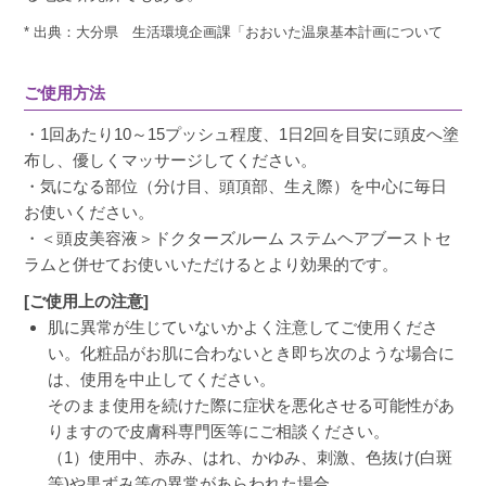
* 出典：大分県 生活環境企画課「おおいた温泉基本計画について
ご使用方法
・1回あたり10～15プッシュ程度、1日2回を目安に頭皮へ塗
布し、優しくマッサージしてください。
・気になる部位（分け目、頭頂部、生え際）を中心に毎日
お使いください。
・＜頭皮美容液＞ドクターズルーム ステムヘアブーストセ
ラムと併せてお使いいただけるとより効果的です。
[ご使用上の注意]
肌に異常が生じていないかよく注意してご使用くださ
い。化粧品がお肌に合わないとき即ち次のような場合に
は、使用を中止してください。
そのまま使用を続けた際に症状を悪化させる可能性があ
りますので皮膚科専門医等にご相談ください。
（1）使用中、赤み、はれ、かゆみ、刺激、色抜け(白斑
等)や黒ずみ等の異常があらわれた場合