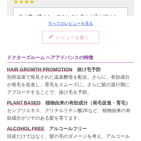
生え際が薄くなってきたのと昔より毛が細くな
すべてのレビューを見る
ったのが気になってました。

使用してまだ1ヶ月半ですが、毛の立ち上がりが
レビューを書く
良くなりまた。

今後が楽しみです。
ドクターズルーム ヘアアドバンスの特徴
HAIR GROWTH PROMOTION
抜け毛予防
別府温泉で発見された温泉酵母を配合。さらに、有効成分
チロ
購入者
が発毛を促進し、育毛をスムーズに。さらに髪の退行期に
アプローチすることで、抜け毛を予防。
愛知県
50代
女性
投稿日
2025/03/16
PLANT BASED
植物由来の有効成分（発毛促進・育毛）
センブリエキス、グリチルリチン酸2Kなど、植物由来の有
効成分がツヤのある髪を育てます。
初めて使いましたが、スプレーもいい感じで肌
ALCOHOL FREE
アルコールフリー
に当たるし、付けた所の髪がきしまず、フワッ
頭皮だけではなく、髪の毛のダメージを考え、アルコール
とする感じがしていいです。無臭なので良かっ