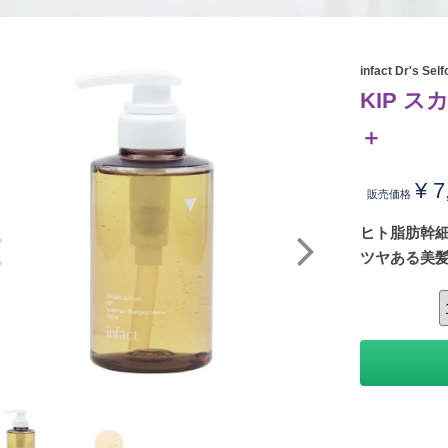
infact Dr's Self
KIP 
＋
¥
7
販売価格
ヒト脂肪幹
ツヤある美