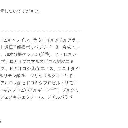
保管しないでください。
ドプロピルベタイン、ラウロイルメチルアラニ
ヒト遺伝子組換ポリペプチドー3、合成ヒト
P、加水分解ケラチン(羊毛)、ヒドロキシ
、プテロカルプスマルスピウム樹皮エキ
キス、ヒキオコシ葉/茎エキス、フユボダイ
ルリチン酸2K、グリセリルグルコシド、
ヒアルロン酸ヒドロキシプロピルトリモニ
ドロキシプロピルアルギニンHCI、グルタミ
、フェノキシエタノール、メチルパラベ
N