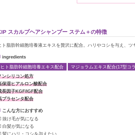
１本だけじゃ効果はわからなかっです。使い心地は普通のシャ
KIP スカルプヘアシャンプー ステム＋の特徴
ヒト脂肪幹細胞培養液エキスを贅沢に配合。ハリやコシを与え、ツ
ingredients
ヒト脂肪幹細胞培養エキス配合
マジョラムエキス配合(17型コ
ノンシリコン処方
高保湿ヒアルロン酸配合
成長因子KGF/IGF配合
馬プラセンタ配合
こんな方におすすめ
☑ 抜け毛が気になる
☑ 白髪が気になる
☑ 髪にハリ・コシを与えたい