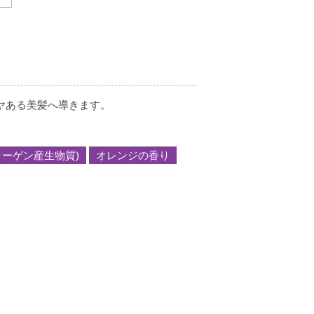
ンプーの感じでした。
ヤある美髪へ導きます。
ラーゲン産生物質)
オレンジの香り