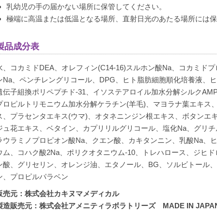
乳幼児の手の届かない場所に保管してください。
極端に高温または低温となる場所、直射日光のあたる場所には
製品成分表
水、コカミドDEA、オレフィン(C14-16)スルホン酸Na、コカミ
ンNa、ペンチレングリコール、DPG、ヒト脂肪細胞順化培養液、
遺伝子組換ポリペプチド-31、イソステアロイル加水分解シルクAM
プロピルトリモニウム加水分解ケラチン(羊毛)、マヨラナ葉エキス
ス、プラセンタエキス(ウマ)、オタネニンジン根エキス、ボタンエ
ジュ花エキス、ベタイン、カプリリルグリコール、塩化Na、グリチ
ラウラミノプロピオン酸Na、クエン酸、カキタンニン、乳酸Na、
ウム、コハク酸2Na、ポリクオタニウム-10、トレハロース、ジヒ
ン酸、グリセリン、オレンジ油、エタノール、BG、ソルビトール
ン、プロピルパラベン
販売元：株式会社カキヌマメディカル
製造販売元：株式会社アメニティラボラトリーズ MADE IN JAPA