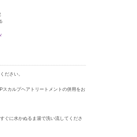
配
る
ト
メ
でください。
IPスカルプヘアトリートメントの併用をお
、すぐに水かぬるま湯で洗い流してくださ