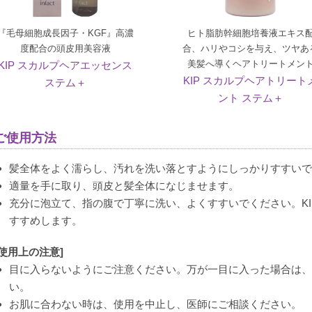
『毛母細胞成長因子・KGF』高濃
ヒト脂肪幹細胞培養液エキス
度配合の頭皮用美容液
合、ハリやコシを与え、ツヤあ
美髪へ導くヘアトリートメン
KIP スカルプヘアエッセンス
KIP スカルプヘアトリート
ステム＋
ント ステム＋
ご使用方法
髪全体をよく濡らし、汚れを洗い落とすようにしっかりすすい
適量を手に取り、頭皮と髪全体になじませます。
充分に泡立て、指の腹で丁寧に洗い、よくすすいでください。K
すすめします。
[使用上の注意]
目に入らないようにご注意ください。万が一目に入った場合は
い。
お肌に合わない時は、使用を中止し、医師にご相談ください。