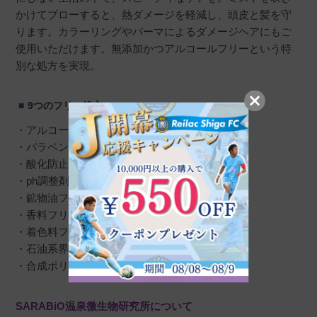
かけてブローすると、熱ダメージを軽減し、頭皮と髪を守
ります。カラーリングやパーマによるダメージヘアにもご
使用いただけます。無添加かつアルコールフリーという特
別な処方を実現。
9つのフリー処方
・アルコールフリー
・パラベンフリー
・酸化防止剤フリー
・ph調整剤フリー
・鉱物油フリー
・香料フリー
・着色料フリー
・石油系界面活性剤フリー
・合成ポリマーフリー
SARABiO温泉微生物研究所について