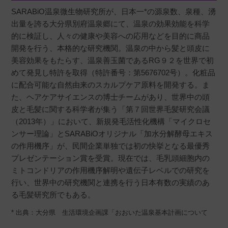
SARABiO温泉微生物研究所が、日本一*の源泉数、泉種、湧
出量を誇る大分県別府温泉郷にて、温泉の効果効能を科学
的に検証し、人々の健康や美容への応用などを目的に商品
開発を行う、本格的な研究機関。温泉の中から髪と頭皮に
美容効果をもたらす、温泉善玉菌であるRG９２を世界で初
めて発見し特許を取得（特許番号：第5676702号）。化粧品
に配合可能な自然由来のスカルプケア原料を開発する。ま
た、ヘアケアサイエンスの博士チームがあり、世界中の頭
皮と毛髪に関する科学者が集う「第７回世界毛髪研究会議
（2013年）」において、新規発毛活性化機構「マイクロセ
ンサー理論」とSARABiOオリジナル「加水分解酵母エキス
の作用機序」が、民間企業単独では初の快挙となる最優秀
プレゼンテーション賞を受賞。現在では、毛乳頭細胞内の
ミトコンドリアの作用機序解明や遺伝子レベルでの研究を
行い、世界中の研究機関と連携を行う日本有数の実績のあ
る毛髪研究所でもある。
* 出典：大分県 生活環境企画課「おおいた温泉基本計画について