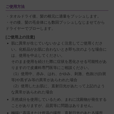
ご使用方法
・タオルドライ後、髪の根元に適量をプッシュします。
・その後、髪の毛全体にも数回プッシュしなじませてから
ドライヤーでブローします。
[ご使用上の注意]
肌に異常が生じていないかよく注意してご使用くださ
い。化粧品がお肌に合わないとき即ち次のような場合に
は、使用を中止してください。
そのまま使用を続けた際に症状を悪化させる可能性があ
りますので皮膚科専門医等にご相談ください。
（1）使用中、赤み、はれ、かゆみ、刺激、色抜け(白斑
等)や黒ずみ等の異常があらわれた場合
（2）使用したお肌に、直射日光があたって上記のよう
な異常があらわれた場合
天然成分を使用しているため、まれに沈殿物が発生する
ことがありますが、品質等に問題はありません。
極端に高温または低温の場所、直射日光のあたる場所、