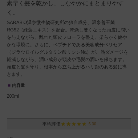
素早く髪を乾かし、しなやかにまとまりやす
く。
SARABiO温泉微生物研究所の独自成分、温泉善玉菌
RG92（緑藻エキス）を配合。乾燥し硬くなった頭皮に潤い
を与えながら、乱れた頭皮フローラを整え、柔らかく健や
かな環境に。さらに、ペプチドである美容成分ペリセア
（ジラウロイルグルタミン酸リシンNa）が、熱ダメージを
軽減しながら、潤い成分が頭皮や毛髪の潤いを保ちます。
頭皮と髪を守り、根本から立ち上がるハリ艶のある髪に導
きます。
内容量
200ml
5.00