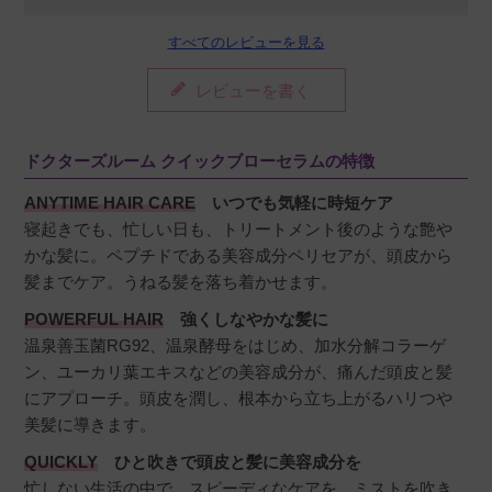
すべてのレビューを見る
レビューを書く
ドクターズルーム クイックブローセラムの特徴
ANYTIME HAIR CARE
いつでも気軽に時短ケア
寝起きでも、忙しい日も、トリートメント後のような艶や
かな髪に。ペプチドである美容成分ペリセアが、頭皮から
髪までケア。うねる髪を落ち着かせます。
POWERFUL HAIR
強くしなやかな髪に
温泉善玉菌RG92、温泉酵母をはじめ、加水分解コラーゲ
ン、ユーカリ葉エキスなどの美容成分が、痛んだ頭皮と髪
にアプローチ。頭皮を潤し、根本から立ち上がるハリつや
美髪に導きます。
QUICKLY
ひと吹きで頭皮と髪に美容成分を
忙しない生活の中で、スピーディなケアを。ミストを吹き