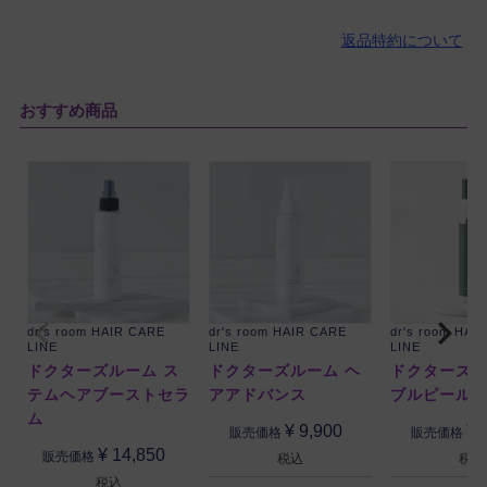
返品特約について
おすすめ商品
dr's room HAIR CARE
dr's room HAIR CARE
dr's room HAI
LINE
LINE
LINE
ドクターズルーム ス
ドクターズルーム ヘ
ドクターズル
テムヘアブーストセラ
アアドバンス
ブルピール
ム
¥
9,900
¥
販売価格
販売価格
¥
14,850
販売価格
税込
税込
税込