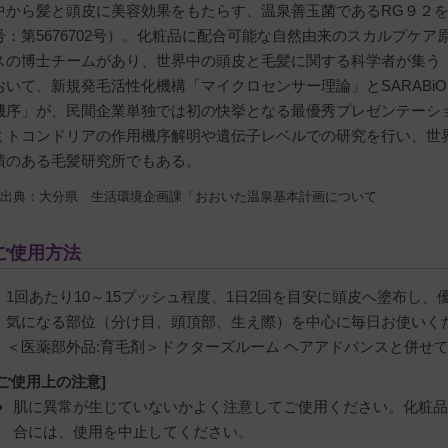
中から髪と頭皮に美容効果をもたらす、温泉善玉菌であるRG９２
号：第5676702号）。化粧品に配合可能な自然由来のスカルプケ
スの博士チームがあり、世界中の頭皮と毛髪に関する科学者が集う「
おいて、新規発毛活性化機構「マイクロセンサー理論」とSARABi
機序」が、民間企業単独では初の快挙となる最優秀プレゼンテーシ
ミトコンドリアの作用機序解明や遺伝子レベルでの研究を行い、世
績のある毛髪研究所でもある。
* 出典：大分県 生活環境企画課「おおいた温泉基本計画について
ご使用方法
・1回あたり10～15プッシュ程度、1日2回を目安に頭皮へ塗布し
・気になる部位（分け目、頭頂部、生え際）を中心に毎日お使いく
・＜医薬部外品:育毛剤＞ドクターズルーム ヘアアドバンスと併せ
[ご使用上の注意]
肌に異常が生じていないかよく注意してご使用ください。化粧品
合には、使用を中止してください。