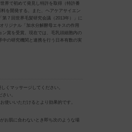
を世界で初めて発見し特許を取得（特許番
ア原料を開発する。また、ヘアケアサイエン
第７回世界毛髪研究会議（2013年）」に
Oオリジナル「加水分解酵母エキスの作用
ョン賞を受賞。現在では、毛乳頭細胞内の
界中の研究機関と連携を行う日本有数の実
、優しくマッサージしてください。
ださい。
てお使いいただけるとより効果的です。
がお肌に合わないとき即ち次のような場