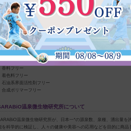
や化学物質により、変形し頭皮へのダメージへ繋がります。体調に
時期でも、頭皮を優しく守ります。
9つのフリー処方
・アルコールフリー
・パラベンフリー
・酸化防止剤フリー
・ph調整剤フリー
・鉱物油フリー
・香料フリー
・着色料フリー
・石油系界面活性剤フリー
・合成ポリマーフリー
SARABiO温泉微生物研究所について
SARABiO温泉微生物研究所が、日本一*の源泉数、泉種、湧出量
能を科学的に検証し、人々の健康や美容への応用などを目的に商品