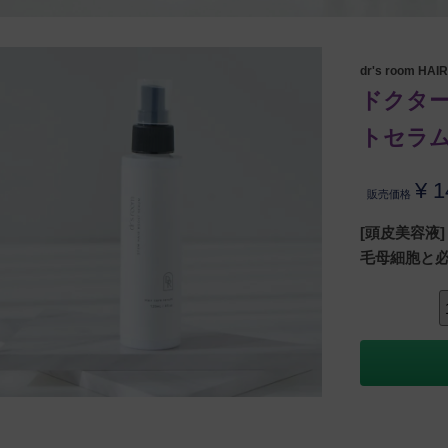
dr's room HAI
ドクター
トセラ
¥
1
販売価格
[頭皮美容液]
毛母細胞と