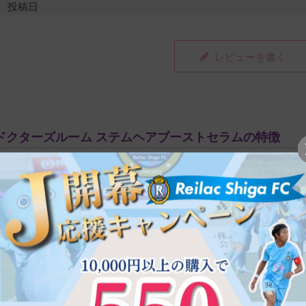
投稿日
2025/07/13
レビューを書く
頭皮の乾燥や痒みが気になり使い始めました。

まだ1ヶ月半くらいですが、気にならなくなってきました。

ベタつきがないので夏でも使いやすいと思いました。
ドクターズルーム ステムヘアブーストセラムの特徴
SCALP ENVIRON
頭皮環境を整え綺麗な頭皮へ
温泉善玉菌RG92が頭皮フローラを整え、健やかでふっくらとした
位で、 ダメージが蓄積されがち。そんな頭皮をリカバリーします。
POWERFUL HAIR
強くしなやかな髪に
ヒト幹細胞培養液や温泉酵母などの美容成分がなじみ、健やかな頭
目。根元から立ち上がり、美しくハリのある髪へ。
DDITIVE FREE
無添加
頭皮だけではなく、髪の毛のダメージを考え、無添加処方で開発。