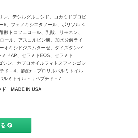
セリン、デシルグルコシド、コカミドプロピ
ー6、フェノキシエタノール、ポリソルベ
、酢酸トコフェロール、乳酸、リモネン、
ナロール、アスコルビン酸、加水分解ライ
パーオキシドジスムターゼ、ダイズタンパ
ミドAP、セラミドEOS、セラミド
ンゴシン、カプロオイルフィトスフィンゴシ
チド－4、酢酸n－プロリルパルミトイル
パルミトイルトリペプチド－7
MADE IN USA
する