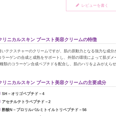
レビューを書く
クリニカルスキン ブースト美容クリームの特徴
軽いテクスチャーのクリームですが、肌の原動力となる強力な成分
コラーゲンの合成と成熟をサポートし、外部の環境によって肌ダメ
5種類のコラーゲン合成ペプチドを配合し、肌のハリをよみがえら
クリニカルスキン ブースト美容クリームの主要成分
SH－オリゴペプチド－4
アセチルテトラペプチド－2
酢酸N－プロリルパルミトイルトリペプチド－56