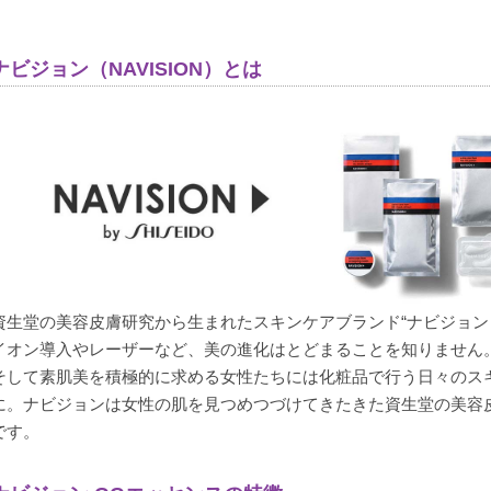
ナビジョン（NAVISION）とは
購入者
ブレア
非公開
投稿日
2024/01/14
鼻の毛穴が気になっていたので、鼻だけに使用しています。　
らないようになってきました。即効性と言うよりは気づいたら
資生堂の美容皮膚研究から生まれたスキンケアブランド“ナビジョン（NA
イオン導入やレーザーなど、美の進化はとどまることを知りません
そして素肌美を積極的に求める女性たちには化粧品で行う日々のス
に。ナビジョンは女性の肌を見つめつづけてきたきた資生堂の美容
です。