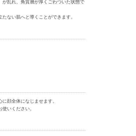
）が乱れ、角質層が厚くごわついた状態で
立たない肌へと導くことができます。
心に顔全体になじませます。
お使いください。