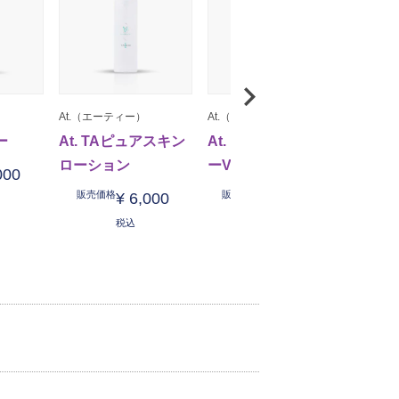
At.（エーティー）
At.（エーティー）
At.（
ー
At. TAピュアスキン
At. ミラクルパウダ
At.
ローション
ーVセラム
セラム
000
販売価格
販売価格
販売
¥
6,000
¥
11,000
税込
税込