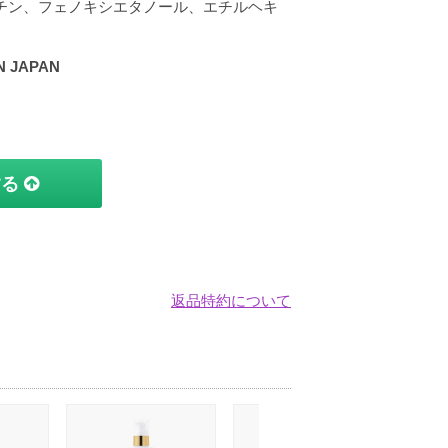
シチン、フェノキシエタノール、エチルヘキ
 JAPAN
する
返品特約について