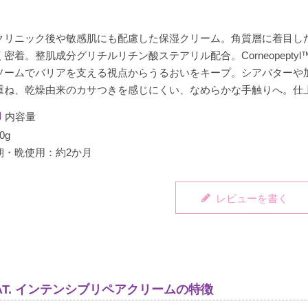
クリニック後や敏感肌にも配慮した保湿クリーム。角質層に着目し
く密着。整肌成分グリチルリチン酸ステアリル配合。Corneopept
ソームでバリアを支える視点からうるおいをキープ。シアバターや
重ね、乾燥由来のカサつきを感じにくい、なめらかな手触りへ。仕
内容量
0g
朝・晩使用：約2か月
レビューを書く
AT. インテンシブリペアクリームの特徴