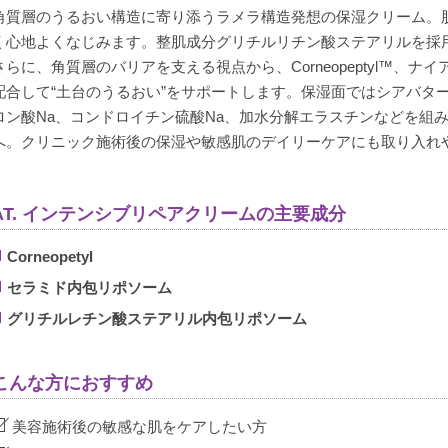
角質層のうるおい構造に寄り添うラメラ構造発想の保湿クリーム。
く心地よくなじみます。整肌成分グリチルリチン酸ステアリルを採
さらに、角質層のバリアを支える視点から、Corneopeptyl™、
配合して“土台のうるおい”をサポートします。保湿面ではシアバタ
ロン酸Na、コンドロイチン硫酸Na、加水分解エラスチンなどを組
へ。クリニック施術後の保湿や敏感肌のデイリーケアにも取り入れ
AT. インテンシブリペアクリームの主要成分
Corneopetyl
セラミド内包リポソーム
グリチルレチン酸ステアリル内包リポソーム
こんな方におすすめ
美容施術後の敏感な肌をケアしたい方