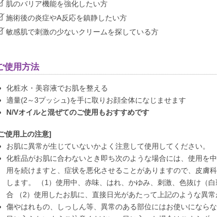
肌のバリア機能を強化したい方
施術後の炎症やA反応を鎮静したい方
敏感肌で刺激の少ないクリームを探している方
ご使用方法
化粧水・美容液でお肌を整える
適量(2～3プッシュ)を手に取りお顔全体になじませます
N/Vオイルと混ぜてのご使用もおすすめです
[ご使用上の注意]
お肌に異常が生じていないかよく注意して使用してください。
化粧品がお肌に合わないとき即ち次のような場合には、使用を中
用を続けますと、症状を悪化させることがありますので、皮膚科
します。 （1）使用中、赤味、はれ、かゆみ、刺激、色抜け（白
合 （2）使用したお肌に、直接日光があたって上記のような異
傷やはれもの、しっしん等、異常のある部位にはお使いにならな