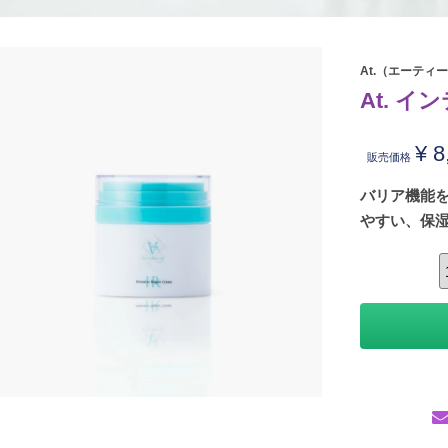
At.（エーティ
At. 
¥
8
販売価格
バリア機能
やすい、保