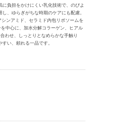
肌に負担をかけにくい乳化技術で、のびよ
用し、ゆらぎがちな時期のケアにも配慮。
ナイアシンアミド、セラミド内包リポソームを
ーを中心に、加水分解コラーゲン、ヒアル
み合わせ、しっとりとなめらかな手触り
やすい、頼れる一品です。