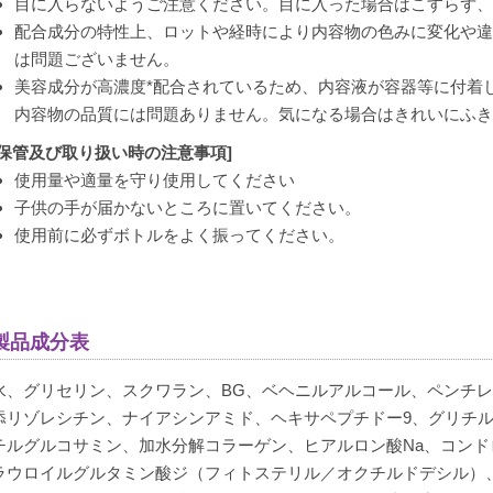
目に入らないようご注意ください。目に入った場合はこすらず、
配合成分の特性上、ロットや経時により内容物の色みに変化や違
は問題ございません。
美容成分が高濃度*配合されているため、内容液が容器等に付着
内容物の品質には問題ありません。気になる場合はきれいにふき
[保管及び取り扱い時の注意事項]
使用量や適量を守り使用してください
子供の手が届かないところに置いてください。
使用前に必ずボトルをよく振ってください。
製品成分表
水、グリセリン、スクワラン、BG、ベヘニルアルコール、ペンチ
添リゾレシチン、ナイアシンアミド、ヘキサペプチドー9、グリチル
チルグルコサミン、加水分解コラーゲン、ヒアルロン酸Na、コンド
ラウロイルグルタミン酸ジ（フィトステリル／オクチルドデシル）