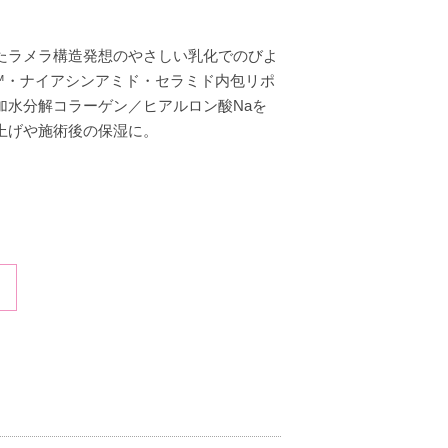
たラメラ構造発想のやさしい乳化でのびよ
yl™・ナイアシンアミド・セラミド内包リポ
加水分解コラーゲン／ヒアルロン酸Naを
上げや施術後の保湿に。