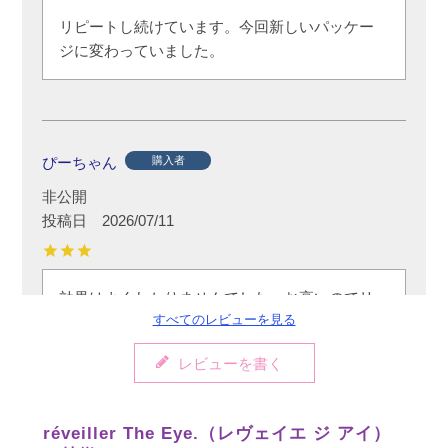
リピートし続けています。今回新しいパッケー
ジに変わっていました。
ぴーちゃん
購入者
非公開
投稿日
2026/07/11
効果はよくわかりませんでした。お高いのでリ
すべてのレビューを見る
ピは今のところないです。
レビューを書く
réveiller The Eye.（レヴェイエ ジ アイ）
りり
購入者