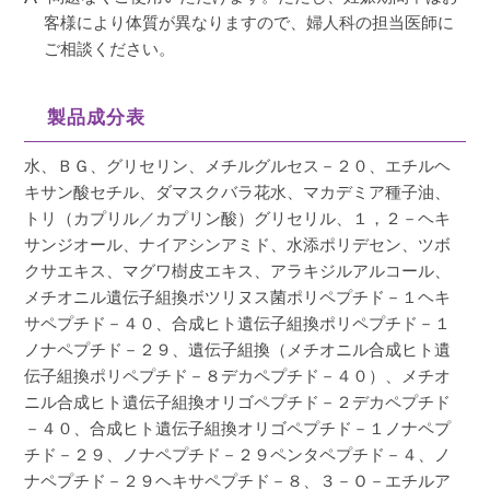
客様により体質が異なりますので、婦人科の担当医師に
ご相談ください。
製品成分表
水、ＢＧ、グリセリン、メチルグルセス－２０、エチルヘ
キサン酸セチル、ダマスクバラ花水、マカデミア種子油、
トリ（カプリル／カプリン酸）グリセリル、１，２－ヘキ
サンジオール、ナイアシンアミド、水添ポリデセン、ツボ
クサエキス、マグワ樹皮エキス、アラキジルアルコール、
メチオニル遺伝子組換ボツリヌス菌ポリペプチド－１ヘキ
サペプチド－４０、合成ヒト遺伝子組換ポリペプチド－１
ノナペプチド－２９、遺伝子組換（メチオニル合成ヒト遺
伝子組換ポリペプチド－８デカペプチド－４０）、メチオ
ニル合成ヒト遺伝子組換オリゴペプチド－２デカペプチド
－４０、合成ヒト遺伝子組換オリゴペプチド－１ノナペプ
チド－２９、ノナペプチド－２９ペンタペプチド－４、ノ
ナペプチド－２９ヘキサペプチド－８、３－Ｏ－エチルア