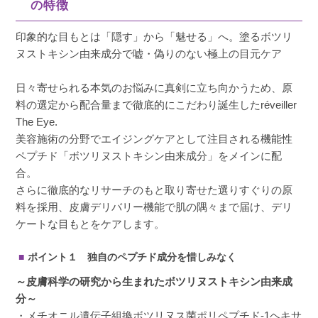
の特徴
非公開
投稿日
2026/07/02
印象的な目もとは「隠す」から「魅せる」へ。塗るボツリ
ヌストキシン由来成分で嘘・偽りのない極上の目元ケア
アイクリームはもうこれしか使えません。少し
日々寄せられる本気のお悩みに真剣に立ち向かうため、原
高額だからそこだけ‥
料の選定から配合量まで徹底的にこだわり誕生したréveiller
The Eye.
美容施術の分野でエイジングケアとして注目される機能性
ペプチド「ボツリヌストキシン由来成分」をメインに配
合。
なつ
購入者
さらに徹底的なリサーチのもと取り寄せた選りすぐりの原
非公開
料を採用、皮膚デリバリー機能で肌の隅々まで届け、デリ
投稿日
2025/04/20
ケートな目もとをケアします。
ポイント１ 独自のペプチド成分を惜しみなく
目まわりの小じわがきになり、購入しました。
～皮膚科学の研究から生まれたボツリヌストキシン由来成
少しずつしわが目たたなくなっている気がしま
分～
す。
・メチオニル遺伝子組換ボツリヌス菌ポリペプチド-1ヘキサ