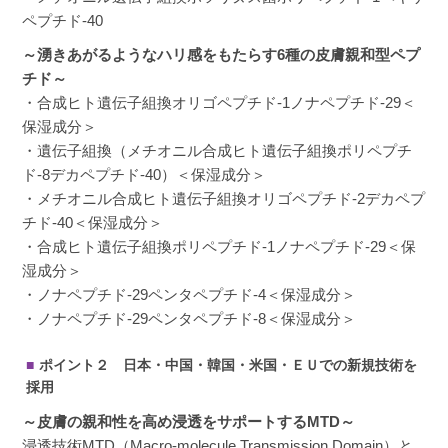
ペプチド-40
～湧きあがるようなハリ感をもたらす6種の皮膚親和型ペプ
チド～
・合成ヒト遺伝子組換オリゴペプチド-1ノナペプチド-29＜
M
購入者
保湿成分＞
非公開
・遺伝子組換（メチオニル合成ヒト遺伝子組換ポリペプチ
投稿日
2023/10/25
ド-8デカペプチド-40）＜保湿成分＞
・メチオニル合成ヒト遺伝子組換オリゴペプチド-2デカペプ
チド-40＜保湿成分＞
3本目に入りましたが気に入っています。

・合成ヒト遺伝子組換ポリペプチド-1ノナペプチド-29＜保
密着感に安心感があり使い心地抜群です。
湿成分＞
・ノナペプチド-29ペンタペプチド-4＜保湿成分＞
・ノナペプチド-29ペンタペプチド-8＜保湿成分＞
ポイント２ 日本・中国・韓国・米国・ＥＵでの新規技術を
採用
～皮膚の親和性を高め浸透をサポートするMTD～
浸透技術MTD（Macro-molecule Transmission Domain）と