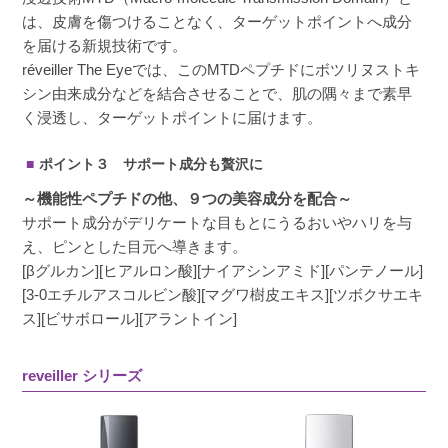
は、皮膚を傷つけることなく、ターゲットポイントへ成分
を届ける新規技術です。
réveiller The Eyeでは、このMTDペプチドにボツリヌストキ
シン由来成分などを結合させることで、肌の隅々まで素早
く浸透し、ターゲットポイントに届けます。
ポイント３ サポート成分も贅沢に
～機能性ペプチドの他、９つの美容成分を配合～
サポート成分がデリケートな目もとにうるおいやハリを与
え、ピンとした目元へ導きます。
[βグルカン][ヒアルロン酸][ナイアシンアミド][パンテノール]
[3-0エチルアスコルビン酸][マグワ樹皮エキス][ツボクサエキ
ス][ビサボロール][アラントイン]
reveiller シリーズ