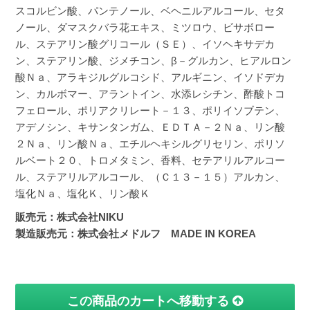
スコルビン酸、パンテノール、ベヘニルアルコール、セタ
ノール、ダマスクバラ花エキス、ミツロウ、ビサボロー
ル、ステアリン酸グリコール（ＳＥ）、イソヘキサデカ
ン、ステアリン酸、ジメチコン、β－グルカン、ヒアルロン
酸Ｎａ、アラキジルグルコシド、アルギニン、イソドデカ
ン、カルボマー、アラントイン、水添レシチン、酢酸トコ
フェロール、ポリアクリレート－１３、ポリイソブテン、
アデノシン、キサンタンガム、ＥＤＴＡ－２Ｎａ、リン酸
２Ｎａ、リン酸Ｎａ、エチルヘキシルグリセリン、ポリソ
ルベート２０、トロメタミン、香料、セテアリルアルコー
ル、ステアリルアルコール、（Ｃ１３－１５）アルカン、
塩化Ｎａ、塩化Ｋ、リン酸Ｋ
販売元：株式会社NIKU
製造販売元：株式会社メドルフ MADE IN KOREA
この商品のカートへ移動する