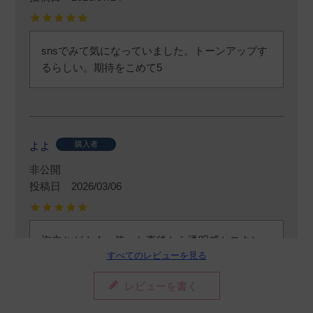
snsでみて気になっていました。トーンアップす
るらしい。期待をこめて5
よよ
購入者
非公開
投稿日
2026/03/06
泡立ちがよく、使った直後から透明感とスキン
すべてのレビューを見る
トーンアップを感じられます。

私が乾燥肌なので、乾燥肌な人はコックリ系の
レビューを書く
保湿はマストです