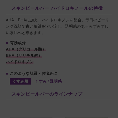
スキンピールバー ハイドロキノールの特徴
AHA、BHAに加え、ハイドロキノンを配合。毎日のピーリ
さっちゃん
購入者
ング洗顔で古い角質を洗い流し、透明感のあるみずみずし
滋賀県
30代
い素肌へと導きます。
投稿日
2025/11/27
■
有効成分
AHA（グリコール酸）
BHA（サリチル酸）
塗布洗顔後はとてもさっぱり、つるつるします
ハイドロキノン
☆ずっと続けるともっと効果ありそうです！
■
このような肌質・お悩みに
くすみ肌
くすみ / 透明感
M
購入者
スキンピールバーのラインナップ
東京都
40代
投稿日
2025/09/04