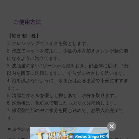
ー
います。
ご使用方法
【毎日 朝・晩】
1. クレンジングでメイクを落とします。
2. 泡立てネットを使用し、少量の水を加えメレンゲ状の泡
になるように泡立てます。
3. 皮脂量の多いTゾーンから泡をおき、顔全体に広げ、1分
以内を目安に洗顔します。こすらずにやさしく洗います。
4. 泡を残さないように、水またはぬるま湯で十分にすすぎ
ます。
5. 清潔なタオルを優しく押しあて、水分を取ります。
6. 洗顔後は、化粧水で肌にたっぷり水分補給します。
7. 保湿剤で肌の中に水分を閉じ込めて、お手入れ完了で
す。
スペシャルケア：泡パック