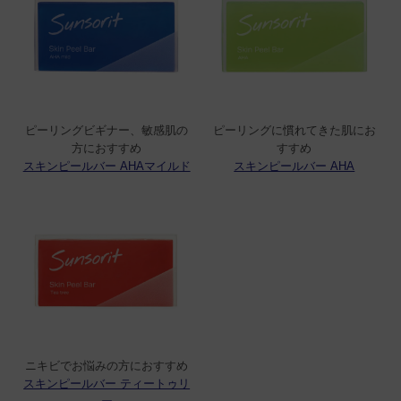
お風呂でひじや膝、顔、泡でピーリングしてい
ます。黒ずみにもいいです。
ピーリングビギナー、敏感肌の
ピーリングに慣れてきた肌にお
方におすすめ
すすめ
C-Chie
購入者
スキンピールバー AHAマイルド
スキンピールバー AHA
非公開
投稿日
2025/05/04
顔はもちろん、全身のくすみ対策のために週2～
3回使用しています。

とても泡立ちが良いので、ゴシゴシ洗うという
よりも泡パックのような感じでやさしく撫でる
ように洗っています。夏の薄着に向けて、首や
ニキビでお悩みの方におすすめ
デコルテの透明感アップにつながればと思って
スキンピールバー ティートゥリ