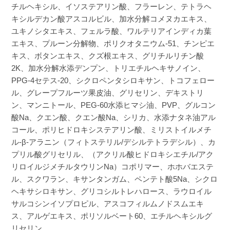
チルヘキシル、イソステアリン酸、フラーレン、テトラヘ
キシルデカン酸アスコルビル、加水分解コメヌカエキス、
ユキノシタエキス、フェルラ酸、ワルテリアインディカ葉
エキス、プルーン分解物、ポリクオタニウム-51、チンピエ
キス、ボタンエキス、クズ根エキス、グリチルリチン酸
2K、加水分解水添デンプン、トリエチルヘキサノイン、
PPG-4セテス-20、シクロペンタシロキサン、トコフェロー
ル、グレープフルーツ果皮油、グリセリン、デキストリ
ン、マンニトール、PEG-60水添ヒマシ油、PVP、グルコン
酸Na、クエン酸、クエン酸Na、シリカ、水添ナタネ油アル
コール、ポリヒドロキシステアリン酸、ミリストイルメチ
ル-β-アラニン（フィトステリル/デシルテトラデシル）、カ
プリル酸グリセリル、（アクリル酸ヒドロキシエチル/アク
リロイルジメチルタウリンNa）コポリマー、ホホバエステ
ル、スクワラン、キサンタンガム、ペンテト酸5Na、シクロ
ヘキサシロキサン、グリコシルトレハロース、ラウロイル
サルコシンイソプロピル、アスコフィルムノドスムエキ
ス、アルゲエキス、ポリソルベート60、エチルヘキシルグ
リセリン