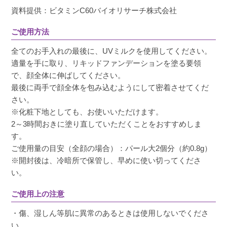
みま
購入者
資料提供：ビタミンC60バイオリサーチ株式会社
50代
ご使用方法
投稿日
2024/11/24
全てのお手入れの最後に、UVミルクを使用してください。
適量を手に取り、リキッドファンデーションを塗る要領
はじめは少し重いかなと思ったのですが保湿ク
で、顔全体に伸ばしてください。
リームのような付け心地で肌馴染みが良くシワ
最後に両手で顔全体を包み込むようにして密着させてくだ
っぽさが気になり出した私にはちょうどいいで
さい。
す。

※化粧下地としても、お使いいただけます。
少しトーンアップしてつるんとなるので下地な
2～3時間おきに塗り直していただくことをおすすめしま
しでも良さそうです。
す。
ご使用量の目安（全顔の場合）：パール大2個分（約0.8g）
※開封後は、冷暗所で保管し、早めに使い切ってくださ
い。
なぁちゃん
購入者
ご使用上の注意
20代
女性
・傷、湿しん等肌に異常のあるときは使用しないでくださ
投稿日
2023/11/25
い。