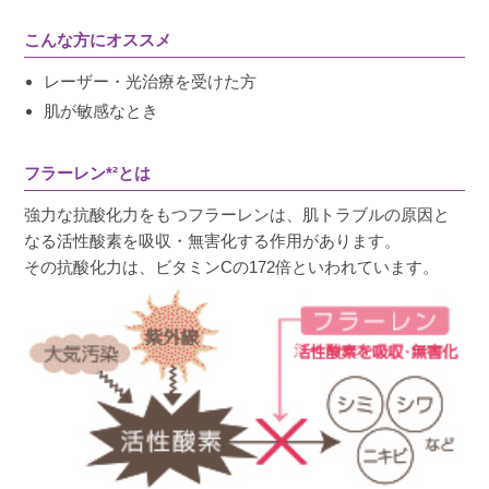
こんな方にオススメ
M
購入者
レーザー・光治療を受けた方
非公開
肌が敏感なとき
投稿日
2024/11/26
フラーレン
*²
とは
強力な抗酸化力をもつフラーレンは、肌トラブルの原因と
コックリなテクスチャーですが伸び早く、保湿
なる活性酸素を吸収・無害化する作用があります。
感があるのでリピート決定です。

その抗酸化力は、ビタミンCの172倍といわれています。
肌をとても綺麗に見せてくれます。

塗った瞬間はなんとなく白浮き感があるもの
の、時間を置くとまったく気にならなくなりま
す。

とてもおすすめです。