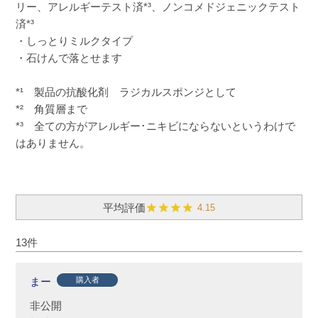
リー、アレルギーテスト済*³、ノンコメドジェニックテスト
済*³
・しっとりミルクタイプ
・石けんで落とせます
*¹ 製品の抗酸化剤 ラジカルスポンジとして
*² 角質層まで
*³ 全ての方がアレルギー･ニキビにならないというわけで
はありません。
4.15
13
まー
購入者
非公開