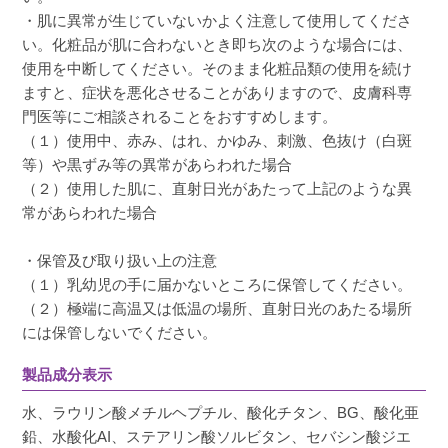
・肌に異常が生じていないかよく注意して使用してくださ
い。化粧品が肌に合わないとき即ち次のような場合には、
プラスリストアでもこちらのタイプの日焼け止
使用を中断してください。そのまま化粧品類の使用を続け
めは初めて購入しました。

ますと、症状を悪化させることがありますので、皮膚科専
クリニックでも肌ケアするので安心して使えま
門医等にご相談されることをおすすめします。
す。
（１）使用中、赤み、はれ、かゆみ、刺激、色抜け（白斑
等）や黒ずみ等の異常があらわれた場合
（２）使用した肌に、直射日光があたって上記のような異
常があらわれた場合
・保管及び取り扱い上の注意
（１）乳幼児の手に届かないところに保管してください。
（２）極端に高温又は低温の場所、直射日光のあたる場所
には保管しないでください。
製品成分表示
水、ラウリン酸メチルヘプチル、酸化チタン、BG、酸化亜
鉛、水酸化AI、ステアリン酸ソルビタン、セバシン酸ジエ