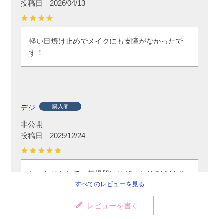
投稿日
2026/04/13
軽い日焼け止めでメイクにも支障がなかったで
す！
デジ
購入者
非公開
投稿日
2025/12/24
しっとりとして、乾燥肌にはぴったりのUVミル
すべてのレビューを見る
クです。塗った直後はすこし白く感じますが、
すぐに馴染みます。
レビューを書く