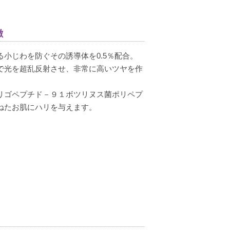
徴
小じわを防ぐその誘導体を0.5％配合。
で光を超乱反射させ、非常に高いツヤを作
リゴペプチド－９１ボツリヌス菌ポリペプ
ねたお肌にハリを与えます。