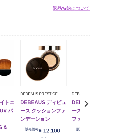
返品特約について
DEBEAUS PRESTIGE
DEBEAUS FACE-LIFT
スピケア
ワイトニ
DEBEAUS ディビュ
DEBEAUS ディビュ
V3エ
UV パ
ース クッションファ
ース BTクッション
ファン
ンデーション
ファンデーション
（V3 e
G &
found
販売価格
販売価格
¥
12,100
¥
14,300
販売