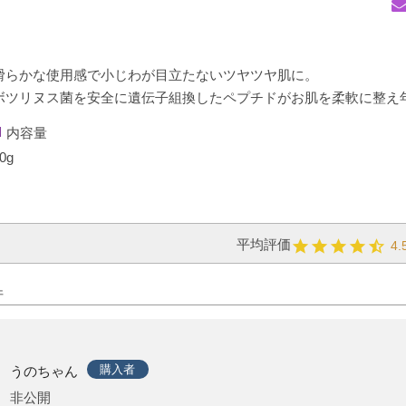
滑らかな使用感で小じわが目立たないツヤツヤ肌に。
ボツリヌス菌を安全に遺伝子組換したペプチドがお肌を柔軟に整え
内容量
0g
4.
購入者
うのちゃん
非公開