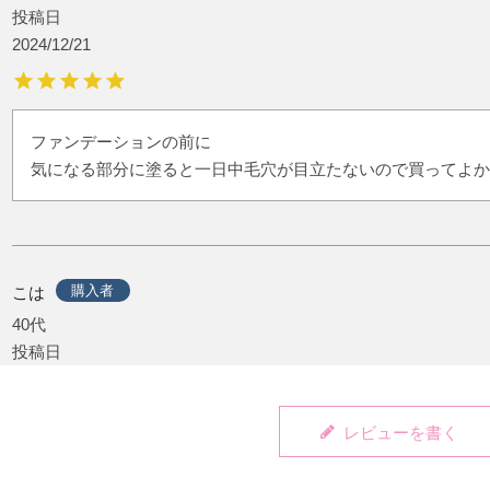
投稿日
2024/12/21
ファンデーションの前に

気になる部分に塗ると一日中毛穴が目立たないので買ってよか
購入者
こは
40代
投稿日
2024/02/12
レビューを書く
薄くのばすだけでサラっとして毛穴も隠せます