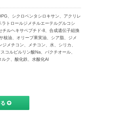
DPG、シクロペンタシロキサン、アクリレ
ベラトロールジメチルエーテルグルコシ
チルヘキサペプチド-8、合成遺伝子組換
ノサ核油、オリーブ果実油、シア脂、ジメ
ンジメチコン、メチコン、水、シリカ、
アスコルビルリン酸Na、バクチオール、
、タルク、酸化鉄、水酸化Al
する