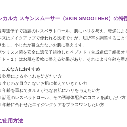
レカルカ スキンスムーサー（SKIN SMOOTHER）の特
長寿遺伝子で話題のレスベラトロール。肌にハリを与え、乾燥による
本来はメイクアップで使われる技術ですが、屈折率を調整すること
り出し、小じわが目立たないお肌に整えます。
ボツリヌス菌を安全に遺伝子組換したペプチド（合成遺伝子組換オ
チド－１）はお肌を柔軟に整える効果があり、それにより年齢を重
こんな方におすすめ
☑ 乾燥による小じわを防ぎたい方
☑ 小じわが目立たないお肌に整えていきたい方
☑ 年齢を重ねてタルミがちなお肌にハリを与えたい方
☑ 話題のレスベラトロール、その誘導体配合のコスメを試したい方
☑ 年齢に合わせたエイジングケアをプラスワンしたい方
ご使用方法