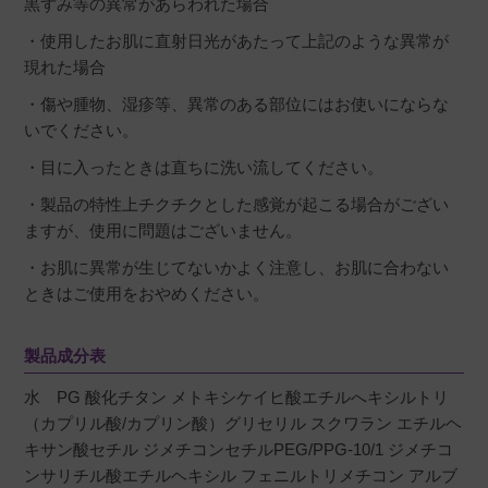
黒ずみ等の異常があらわれた場合
・使用したお肌に直射日光があたって上記のような異常が
現れた場合
・傷や腫物、湿疹等、異常のある部位にはお使いにならな
いでください。
・目に入ったときは直ちに洗い流してください。
・製品の特性上チクチクとした感覚が起こる場合がござい
ますが、使用に問題はございません。
・お肌に異常が生じてないかよく注意し、お肌に合わない
ときはご使用をおやめください。
製品成分表
水 PG 酸化チタン メトキシケイヒ酸エチルへキシルトリ
（カプリル酸/カプリン酸）グリセリル スクワラン エチルヘ
キサン酸セチル ジメチコンセチルPEG/PPG-10/1 ジメチコ
ンサリチル酸エチルヘキシル フェニルトリメチコン アルブ