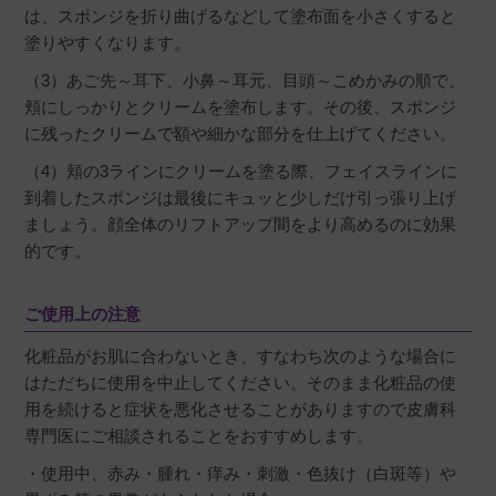
は、スポンジを折り曲げるなどして塗布面を小さくすると
塗りやすくなります。
（3）あご先～耳下、小鼻～耳元、目頭～こめかみの順で、
頬にしっかりとクリームを塗布します。その後、スポンジ
に残ったクリームで額や細かな部分を仕上げてください。
（4）頬の3ラインにクリームを塗る際、フェイスラインに
到着したスポンジは最後にキュッと少しだけ引っ張り上げ
ましょう。顔全体のリフトアップ間をより高めるのに効果
的です。
ご使用上の注意
化粧品がお肌に合わないとき、すなわち次のような場合に
はただちに使用を中止してください。そのまま化粧品の使
用を続けると症状を悪化させることがありますので皮膚科
専門医にご相談されることをおすすめします。
・使用中、赤み・腫れ・痒み・刺激・色抜け（白斑等）や