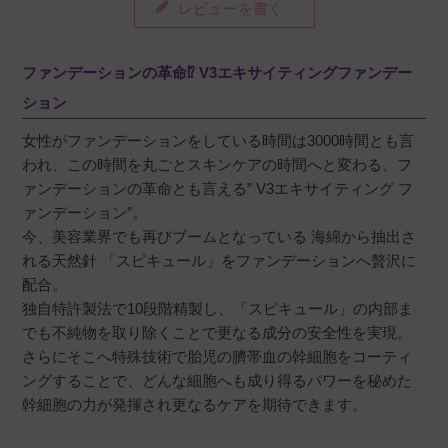
レビューを書く
夕方まで崩れなくてとてもいいファンデーショ
ンです。
ファンデーションの革命⁉ V3エキサイティングファンデー
ション
女性がファンデーションをしている時間は3000時間とも言
みるく
購入者
われ、この時間を丸ごとスキンケアの時間へと変わる、フ
非公開
ァンデーションの革命とも言える” V3エキサイティング フ
投稿日
2022/04/04
ァンデーション”。
今、美容業界でも再びブームとなっている 海綿から抽出さ
れる天然針 「スピキュール」をファンデーションへ贅沢に
配合。
艶肌ファンデが好みでこちらを使ってみまし
独自特許製法で10段階精製し、「スピキュール」の内部ま
た。チクチク感は皆無で適度な艶とカバー力が
でも不純物を取り除くことで更なる成分の安全性を実現。
あります。顔の何箇所かにファンデを置いて付
さらにそこへ特殊技術で胎児の臍帯血の幹細胞をコーティ
属のパフで広げますが、伸びも良く発色やハリ
ングすることで、どんな細胞へも成り得るパワーを秘めた
もいい感じです。
幹細胞の力が発揮され更なるケアを期待できます。