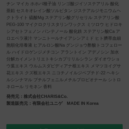
チン マイカ ホホバ種子油 リンゴ酸ジイソステアリル 酸化
亜鉛 セスキオレイン酸ソルビタン ジステアルジモニウムヘ
クトライト 硫酸Mg ステアリン酸グリセリル ステアリン酸
PEG-100 マイクロクリスタリンワックス ミツロウ ヒドロキ
シアセトフェノン パンテノール 酸化鉄 ステアリン酸Ca ア
ロエベラ液汁 マンニトールナイアシンアミド ヒト臍帯血細
胞順化培養液 ヒアルロン酸Na グンジョウ酢酸トコフェロー
ル ハイドロゲンジメチコン アラントイン アデノシン 加水
分解カイメントリエトキシカプリリルシラン ダイオウショ
ウ葉エキス ウルムスダビディアナ根エキス メマツヨイグサ
花エキス クズ根エキス ニコチノイルジペプチド-22 ヘキシ
ルシンナマル ブチルフェニルメチルプロピオナール シトロ
ネロール リモネン 香料
発売元：株式会社CHARIS&Co.
製造販売元：有限会社ユニゲ MADE IN Korea