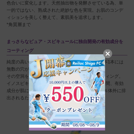
色合いに変化します。天然抽出物を発酵させている為、単
一的ではない、熟成された絶妙な色を実現。お肌のコンデ
ィションを美しく整えて、素肌美を追求します。
*角質層まで
まっさらなピュア・スピキュールに独自開発の有効成分を
コーティング
純度の高いイノスピキュール（針）には、その1本1本には
無数の穴があいています。
その空洞を有効成分で満たしながら全体をコーティング。
イノスピキュールが肌に到達した後、最大で72時間、有効
成分が肌に届けられます。スピキュールは、100％体外に排
出されるため、安心してご使用いただけます。