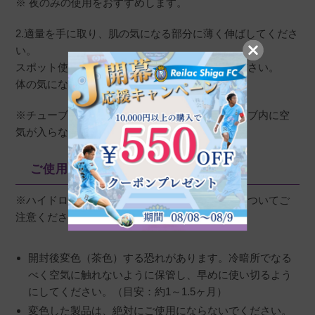
※ 夜のみの使用をおすすめします。
2.適量を手に取り、肌の気になる部分に薄く伸ばしてくださ
い。
スポット使いをする場合は綿棒などをお使いください。
体の気になる部分へのご使用も可能です。
※チューブ開封後は、安定性を保つためにチューブ内に空
気が入らないようにキャップを閉めてください。
ご使用上の注意
※ハイドロキノン配合製品の特性上、以下の点についてご
注意ください。
開封後変色（茶色）する恐れがあります。冷暗所でなる
べく空気に触れないように保管し、早めに使い切るよう
にしてください。（目安：約1～1.5ヶ月）
変色した製品は、絶対にご使用にならないでください。