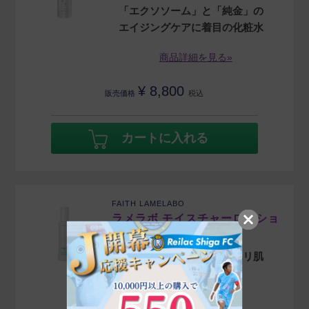
「エクソソーム」と「純金」の
エイジングケアに着目の化粧水
商品詳細を見る»
¥
8,800
販売価格
税込
カートに入れる
FAITH LAMELABO
ラメラボ モイスチャーローショ
ン
お肌にうるおいを与え、ハリ肌
へと導く化粧水
商品詳細を見る»