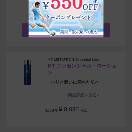
¥
8,800
販売価格
税込
ご購入（ログイン）
MT METATRON Essential Line
MT エッセンシャル・ローショ
ン
ハリと潤いに満ちた肌へ
商品詳細を見る»
¥
8,030
販売価格
税込