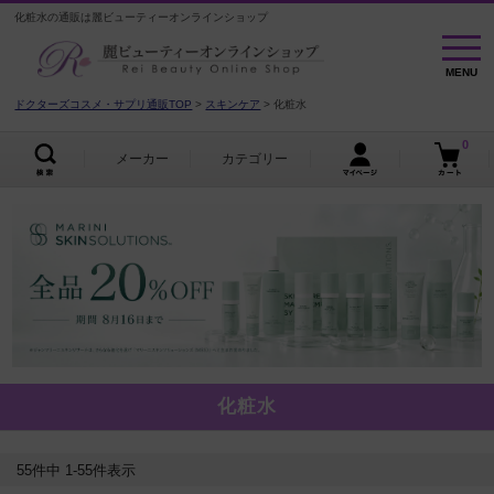
化粧水の通販は麗ビューティーオンラインショップ
MENU
MENU
ドクターズコスメ・サプリ通販TOP
スキンケア
化粧水
0
メーカー
カテゴリー
化粧水
55
件中
1
-
55
件表示