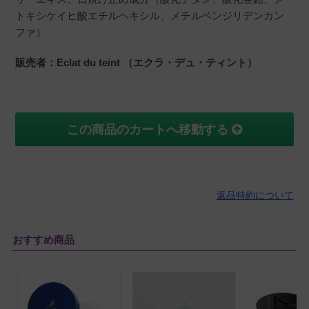
クリームを塗っている様な感覚で、保湿効果は
トキシケイヒ酸エチルヘキシル、メチルベンジリデンカン
高く感じました。肌のコンディションを見なが
ファ）
ら乾燥が気になる時はこちらに頼っています。
販売者：Eclat du teint （エクラ・デュ・ティント）
かとこ
購入者
この商品のカートへ移動する
福岡県
60代
女性
投稿日
2022/05/04
返品特約について
日焼け止めクリームとして購入しました

スーッと伸びて、艶も出て大満足です。

おすすめ商品
お値段が高いので星ー1しました。

でも　おすすめします。