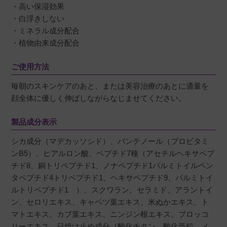
・高い保湿効果
・白浮きしない
帯状疱疹でダメージを受けた肌に安心して使え
・ミネラル成分配合
るクリームを探していました。伸びが良く、白
・植物由来成分配合
浮き乾燥することもなくとても優しいクリーム
です。

ご使用方法
肌の状態が回復していることが実感でき嬉しい
毎朝のスキンケアのあと、または美容治療のあとに適量を
です。

顔全体に優しく伸ばしながらなじませてください。
良い商品を教えていただきありがとうございま
した。
製品成分表示
シカ成分（マデカッソシド）、パンテノール（プロビタミ
ンB5）、ヒアルロン酸、ペプチド7種（アセチルヘキサペプ
チド8、銅トリペプチド1、ノナペプチド1パルミトイルペン
aurora
購入者
タペプチド4トリペプチド1、ヘキサペプチド9、パルミトイ
非公開
ルトリペプチド1 ）、スクワラン、セラミド、アラントイ
投稿日
2022/06/27
ン、セロリエキス、キャベツ葉エキス、米ぬかエキス、ト
マトエキス、カブ葉エキス、ニンジン根エキス、ブロッコ
リーエキス、日焼け止め成分（酸化チタン、酸化亜鉛、メ