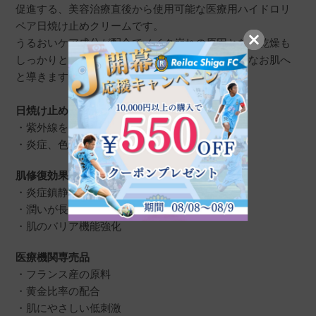
促進する、美容治療直後から使用可能な医療用ハイドロリ
神奈川県
40代
ペア日焼け止めクリームです。
投稿日
2023/03/28
うるおいケア成分が配合でメイク崩れの原因となる乾燥も
しっかりと防ぎ、肌バリア強化の働きでより健康なお肌へ
と導きます。
フラクショナルレーザーの後の日焼け止めに使
日焼け止め効果
用しました。劇的に効果があるわけではないで
・紫外線を物理的、科学的両面からブロック
すが、ダウンタイムが1日ほど早く収まったよう
・炎症、色素沈着などの肌トラブルを防ぐ
な気がします。

モロモロも出ないのでクッションファンデを塗
肌修復効果
れば、いつもより赤みが目立たなかったです。
・炎症鎮静、ヒリヒリ感、痛み、赤み、かゆみ
・潤いが長時間持続
・肌のバリア機能強化
医療機関専売品
MIE
購入者
・フランス産の原料
東京都
70歳以上
・黄金比率の配合
投稿日
2022/08/06
・肌にやさしい低刺激