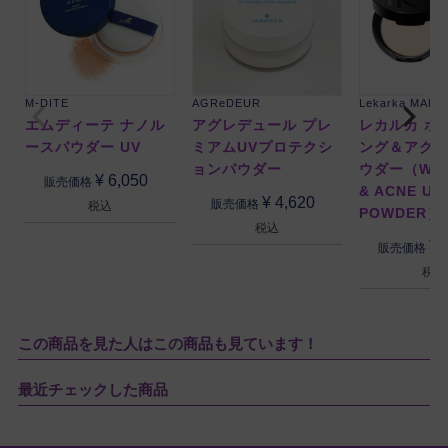
M-DITE
AGReDEUR
Lekarka MAKE
エムディーテ ナノル
アグレデュール プレ
レカルカ ホ
ースパウダー UV
ミアムUVプロテクシ
ング＆アクネ 
ョンパウダー
ウダー（WHI
¥
6,050
販売価格
& ACNE UV
¥
4,620
販売価格
税込
POWDER）
税込
¥
販売価格
税込
この商品を見た人はこの商品も見ています！
最近チェックした商品