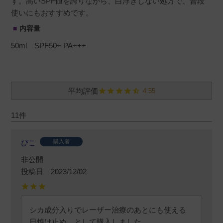
す。高いSPF値を誇りながら、白浮きしない処方で、普段
使いにもおすすめです。
内容量
50ml SPF50+ PA+++
4.55
11
ぴこ
購入者
非公開
投稿日
2023/12/02
シカ成分入りでレーザー治療のあとにも使える
日焼け止め、として購入しました。
