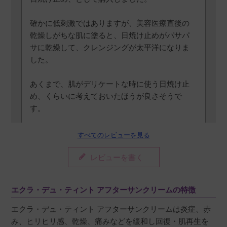
確かに低刺激ではありますが、美容医療直後の
乾燥しがちな肌に塗ると、日焼け止めがパサパ
サに乾燥して、クレンジングが太平洋になりま
した。

あくまで、肌がデリケートな時に使う日焼け止
め、くらいに考えておいたほうが良さそうで
す。

若干伸びが悪く、よく伸ばさないと白くなりが
すべてのレビューを見る
ちですが、潤いは高くて、刺激はないので、

合う日焼け止めがなかなかない方は一度試して
レビューを書く
みてよいかもしれません。
エクラ・デュ・ティント アフターサンクリームの特徴
エクラ・デュ・ティント アフターサンクリームは炎症、赤
み、ヒリヒリ感、乾燥、痛みなどを緩和し回復・肌再生を
taco
購入者