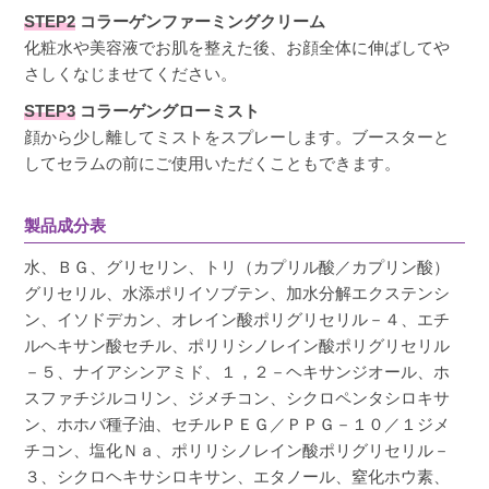
STEP2
コラーゲンファーミングクリーム
化粧水や美容液でお肌を整えた後、お顔全体に伸ばしてや
さしくなじませてください。
STEP3
コラーゲングローミスト
顔から少し離してミストをスプレーします。ブースターと
してセラムの前にご使用いただくこともできます。
製品成分表
水、ＢＧ、グリセリン、トリ（カプリル酸／カプリン酸）
グリセリル、水添ポリイソブテン、加水分解エクステンシ
ン、イソドデカン、オレイン酸ポリグリセリル－４、エチ
ルヘキサン酸セチル、ポリリシノレイン酸ポリグリセリル
－５、ナイアシンアミド、１，２－ヘキサンジオール、ホ
スファチジルコリン、ジメチコン、シクロペンタシロキサ
ン、ホホバ種子油、セチルＰＥＧ／ＰＰＧ－１０／１ジメ
チコン、塩化Ｎａ、ポリリシノレイン酸ポリグリセリル－
３、シクロヘキサシロキサン、エタノール、窒化ホウ素、