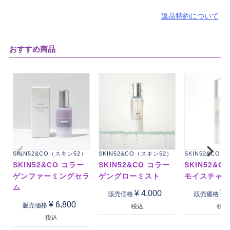
返品特約について
おすすめ商品
SKIN52&CO（スキン52）
SKIN52&CO（スキン52）
SKIN52&CO
SKIN52&CO コラー
SKIN52&CO コラー
SKIN52&C
ゲンファーミングセラ
ゲングローミスト
モイスチャ
ム
¥
4,000
¥
販売価格
販売価格
¥
6,800
販売価格
税込
税込
税込