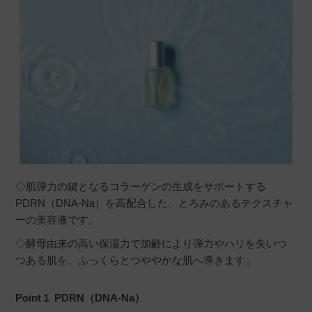
ちー
購入者
非公開
投稿日
2024/10/17
朝、晩2滴使ってます。2滴で充分です。ベタつ
きもなく良い感じです。
◇肌弾力の鍵となるコラーゲンの生成をサポートする
aya
購入者
PDRN（DNA-Na）を高配合した、とろみのあるテクスチャ
ーの美容液です。
非公開
投稿日
2024/03/10
◇酵母由来の高い保湿力で加齢により弾力やハリを失いつ
つある肌を、ふっくらとつややかな肌へ導きます。
夜に使っています。エクソソームより少しだけ
Point１ PDRN（DNA-Na）
リッチな感触です。