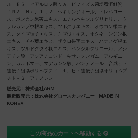
ル、ＢＧ、ヒアルロン酸Ｎａ、ビフィズス菌培養溶解質、
ＤＮＡ－Ｎａ、１，２－ヘキサンジオール、トレハロー
ス、ポンカン果実エキス、エチルヘキシルグリセリン、ウ
ラルカンゾウ根エキス、ツボクサエキス、オウゴン根エキ
ス、ダイズ種子エキス、クズ根エキス、オタネニンジン根
エキス、チャ葉エキス、ザクロ果実エキス、ハナスゲ根エ
キス、ツルドクダミ根エキス、ベンジルグリコール、アシ
アチン酸、アシアチコシド、キサンタンガム、アルギニ
ン、カルボマー、マデカシン酸、パンテノール、合成ヒト
遺伝子組換ポリペプチド－１、ヒト遺伝子組換オリゴペプ
チド－２、アデノシン
販売元：株式会社ARM
製造販売元：株式会社グロースカンパニー MADE IN
KOREA
この商品のカートへ移動する