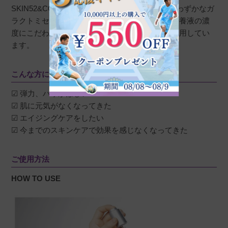
SKIN52&COは発酵の製造方法が難しく抽出量もわずかなガ
ラクトミセス培養液のなかでも、酵母の種類や培養液の濃
度にこだわり、独自の技術で抽出した酵母菌を使用してい
ます。
こんな方におすすめ
☑ 弾力、ハリがほしい
☑ 肌に元気がなくなってきた
☑ エイジングケアをしたい
☑ 今までのスキンケアで効果を感じなくなってきた
ご使用方法
HOW TO USE