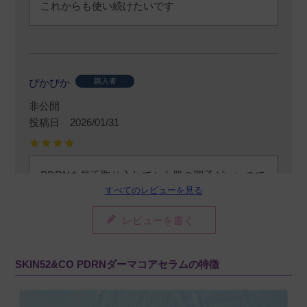
ぴかぴか
購入者
非公開
投稿日
2026/01/31
PDRNを最近取り入れてから肌の調子がいいので
すべてのレビューを見る
使ってみました。ベタつきすぎず、でも保湿さ
れる感じはあるのでいい感じです。使ってまだ
レビューを書く
半月ほどなので大きな変化はまだないですが、
使い続けてみようかなと思います。
SKIN52&CO PDRNダーマコアセラムの特徴