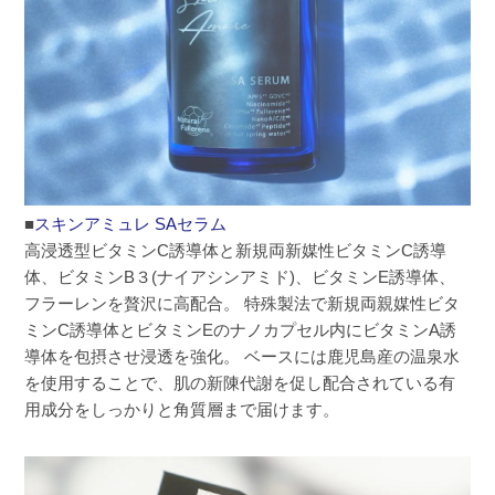
■
スキンアミュレ SAセラム
高浸透型ビタミンC誘導体と新規両新媒性ビタミンC誘導
体、ビタミンB３(ナイアシンアミド)、ビタミンE誘導体、
フラーレンを贅沢に高配合。 特殊製法で新規両親媒性ビタ
ミンC誘導体とビタミンEのナノカプセル内にビタミンA誘
導体を包摂させ浸透を強化。 ベースには鹿児島産の温泉水
を使用することで、肌の新陳代謝を促し配合されている有
用成分をしっかりと角質層まで届けます。