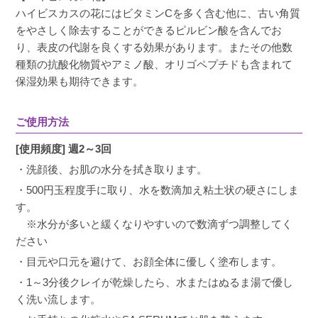
粘土状になるのが難しいですが、綺麗になりそ
ハイビスカスの花にはビタミンCを多く含む他に、古い角質
うです。乾燥し過ぎるとパラパラと落ちてくる
をやさしく除去することができるピルビン酸を含んでお
ので要注意です。
り、表皮の代謝を良くする効果があります。またその他数
種類の抗酸化物質やアミノ酸、オリゴペプチドも含まれて
保湿効果も期待できます。
ご使用方法
[使用頻度] 週2～3回
・洗顔後、お肌の水分を拭き取ります。
・500円玉程度手に取り、水を数滴加え粘土状の硬さにしま
す。
※水分が多いと緩くなりやすいので数滴ずつ調整してく
ださい
・目元や口元を避けて、お顔全体に優しく塗布します。
・1～3分後クレイが乾燥したら、水またはぬるま湯で優し
く洗い流します。