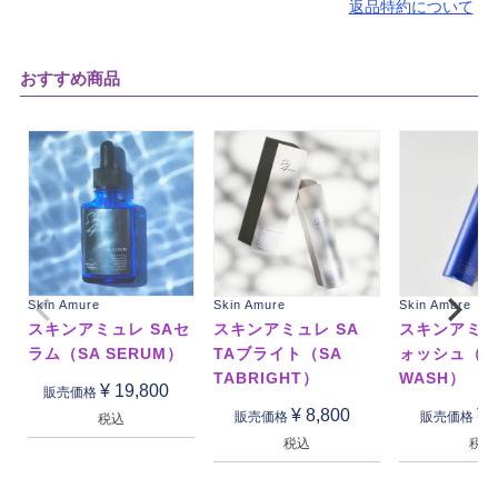
返品特約について
おすすめ商品
Skin Amure
Skin Amure
Skin Amure
スキンアミュレ SAセ
スキンアミュレ SA
スキンアミュ
ラム（SA SERUM）
TAブライト（SA
ォッシュ（S
TABRIGHT）
WASH）
¥
19,800
販売価格
¥
8,800
¥
販売価格
販売価格
税込
税込
税込