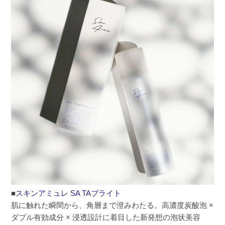
■
スキンアミュレ SA TAブライト
肌に触れた瞬間から、角層まで澄みわたる。高濃度炭酸泡 ×
ダブル有効成分 × 浸透設計に着目した新発想の泡状美容