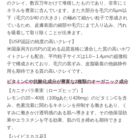
のクレイ。数百万年かけて堆積したものであり、非常にミ
ネラルを豊富に含んでいます。また大部分を毛穴の5μm以
マロン
購入者
下（毛穴の1/40 の大きさ）の極めて細かい粒子で形成され
ているため、皮膚表面の細部や毛穴にまで入り込み、汚れ
非公開
を吸着して取り除くことが出来ます。
投稿日
2025/10/26
【USP認証の純度の高いクレイ】
米国薬局方(USP)の定める品質規格に適合した質の高いホワ
イトクレイも配合。平均粒子サイズは1.0～1.4μmの超微粒
鼻の毛穴の黒ずみが少しずつ良くなってきまし
子で構成されており、毛穴の黒ずみ、皮脂吸着の他鎮静作
た。
用も期待できる質の高いクレイです。
ビタミンCや抗酸化成分が豊富な2種類のオーガニック成分
【カニナバラ果実（ローズヒップ）】
レモンの20～40倍（100gあたり426mg）のビタミンCを含
さっちゃん
購入者
み、色素沈着に関わるキネシンを抑制する働きもあり、く
滋賀県
30代
すみに働きかけ透明感のある肌へ導きます。その他保湿効
投稿日
2025/07/23
果やエラスチンを守る効果、肌の引き締めも期待できま
す。
【ハイビスカス花】