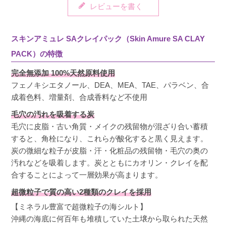
レビューを書く
っていたのですが、今ではこのパックが無いと
不安になります。毎日お風呂場でトリートメン
ト中に鼻周りをパックしています。鼻や小鼻？
スキンアミュレ SAクレイパック（Skin Amure SA CLAY
の臭いや黒ずみが無くなります。
PACK）の特徴
完全無添加 100%天然原料使用
フェノキシエタノール、DEA、MEA、TAE、パラベン、合
成着色料、増量剤、合成香料など不使用
しりか
購入者
毛穴の汚れを吸着する炭
非公開
毛穴に皮脂・古い角質・メイクの残留物が混ざり合い蓄積
投稿日
2025/12/02
すると、角栓になり、これらが酸化すると黒く見えます。
炭の微細な粒子が皮脂・汗・化粧品の残留物・毛穴の奥の
汚れなどを吸着します。炭とともにカオリン・クレイを配
あまり変化が分からなかったです。

合することによって一層効果が高まります。
黒ずみの変化なし。

超微粒子で質の高い2種類のクレイを採用
手のひらで混ぜるのは難しい。こぼれる。
【ミネラル豊富で超微粒子の海シルト】
沖縄の海底に何百年も堆積していた土壌から取られた天然