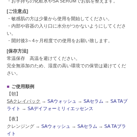
・お手持ちの化粧水やSA SERUMでお肌を整えます。
[ご注意点]
・敏感肌の方は少量から使用を開始してください。
・内部や容器の入り口に水分がつかないようにしてくださ
い。
・開封後3～4ヶ月程度での使用をお願い致します。
[保存方法]
常温保存 高温を避けてください。
完全無添加のため、湿度の高い環境での保管は避けてくだ
さい。
■
ご使用順例
【朝】
SAクレイパック
→
SAウォッシュ
→
SAセラム
→
SA TAブ
ライト
→
SAデイフォーミリィエッセンス
【夜】
クレンジング →
SAウォッシュ
→
SAセラム
→
SA TAブラ
イト