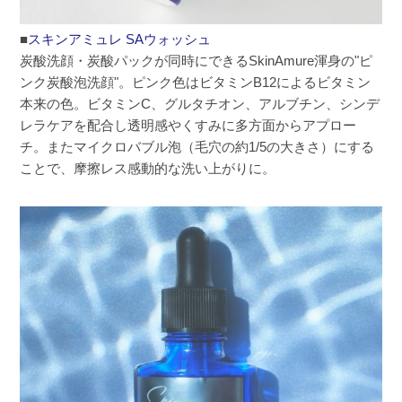
■
スキンアミュレ SAウォッシュ
炭酸洗顔・炭酸パックが同時にできるSkinAmure渾身の"ピ
ンク炭酸泡洗顔"。ピンク色はビタミンB12によるビタミン
本来の色。ビタミンC、グルタチオン、アルブチン、シンデ
レラケアを配合し透明感やくすみに多方面からアプロー
チ。またマイクロバブル泡（毛穴の約1/5の大きさ）にする
ことで、摩擦レス感動的な洗い上がりに。