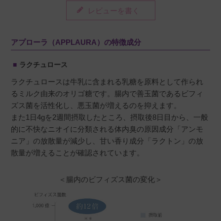
レビューを書く
投稿日
2026/07/25
アプローラ（APPLAURA）の特徴成分
味が美味しく飲みやすいです。他のビタミンCサ
プリも混ぜて飲んでいます。
ラクチュロース
ラクチュロースは牛乳に含まれる乳糖を原料として作られ
るミルク由来のオリゴ糖です。腸内で善玉菌であるビフィ
ズス菌を活性化し、悪玉菌が増えるのを抑えます。
mimi
購入者
また1日4gを2週間摂取したところ、摂取後8日目から、一般
的に不快なニオイに分類される体内臭の原因成分「アンモ
30代
女性
ニア」の放散量が減少し、甘い香り成分「ラクトン」の放
投稿日
2026/07/24
散量が増えることが確認されています。
＜腸内のビフィズス菌の変化＞
飲みやすい味なのでリピートしました！

個人的に美味しいと思います。

飲み始めたばかりなので効果はわかりません
が、夏は汗の匂い対策でもう少し続けてみよう