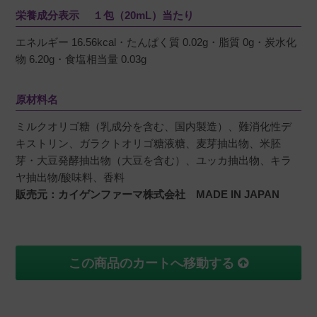
栄養成分表示 １包（20mL）当たり
エネルギー 16.56kcal・たんぱく質 0.02g・脂質 0g・炭水化
物 6.20g・食塩相当量 0.03g
原材料名
ミルクオリゴ糖（乳成分を含む、国内製造）、難消化性デ
キストリン、ガラクトオリゴ糖液糖、麦芽抽出物、米胚
芽・大豆発酵抽出物（大豆を含む）、ユッカ抽出物、キラ
ヤ抽出物/酸味料、香料
販売元：カイゲンファーマ株式会社 MADE IN JAPAN
この商品のカートへ移動する