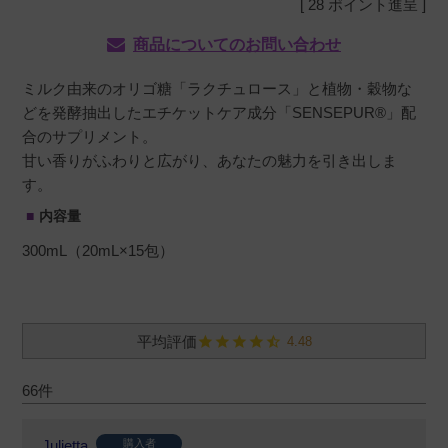
[
28
ポイント進呈 ]
商品についてのお問い合わせ
ミルク由来のオリゴ糖「ラクチュロース」と植物・穀物な
どを発酵抽出したエチケットケア成分「SENSEPUR®」配
合のサプリメント。
甘い香りがふわりと広がり、あなたの魅力を引き出しま
す。
内容量
300mL（20mL×15包）
4.48
66
Julietta
購入者