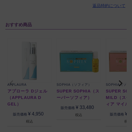
返品特約について
おすすめ商品
APPLAURA
SOPHIA（ソフィア）
SOPHIA（ソ
アプローラ Dジェル
SUPER SOPHIA（ス
SUPER SOP
（APPLAURA D
ーパーソフィア）
MILD（ス
GEL）
ィア マイル
¥
33,480
販売価格
¥
4,950
¥
3
販売価格
販売価格
税込
税込
税込