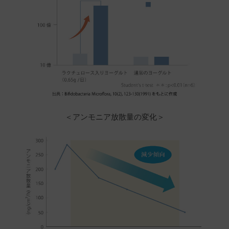
と思います。
海
購入者
非公開
投稿日
2026/07/08
＜アンモニア放散量の変化＞
すでに生活の一部(朝飲む)になっているほどリピ
ート
める
購入者
非公開