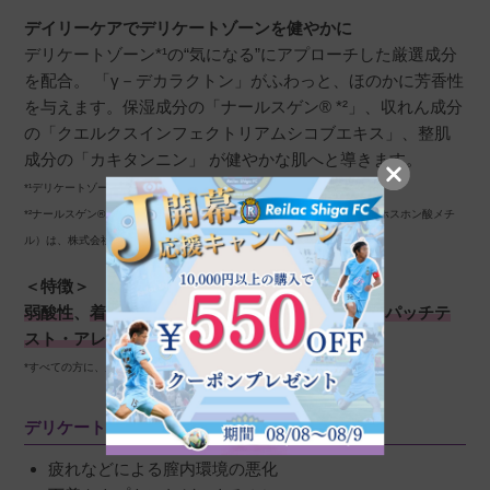
デイリーケアでデリケートゾーンを健やかに
デリケートゾーン*¹の“気になる”にアプローチした厳選成分
みたん
購入者
を配合。 「γ－デカラクトン」がふわっと、ほのかに芳香性
非公開
を与えます。保湿成分の「ナールスゲン® *²」、収れん成分
投稿日
2023/06/28
の「クエルクスインフェクトリアムシコブエキス」、整肌
成分の「カキタンニン」 が健やかな肌へと導きます。
*¹デリケートゾーンとは、外陰部とその周辺のお肌を指します。
サプリを使用していたので、同ラインの新製品
*²ナールスゲン®（カルボキシメチルフェニルアミノカルボキシプロピルホスホン酸メチ
のこちらを買ってみました。値段も手頃で、使
ル）は、株式会社ナールスコーポレーションの登録商標です。
い心地もしっとりでベタベタせず、使用しやす
＜特徴＞
いです。
弱酸性
、
着色料・パラベン・エタノール不使用
、
パッチテ
スト・アレルギーテスト済*
*すべての方に、皮膚刺激・アレルギーが起こらないわけではありません
デリケートソーンの揺らぎをもたらす要因
疲れなどによる膣内環境の悪化