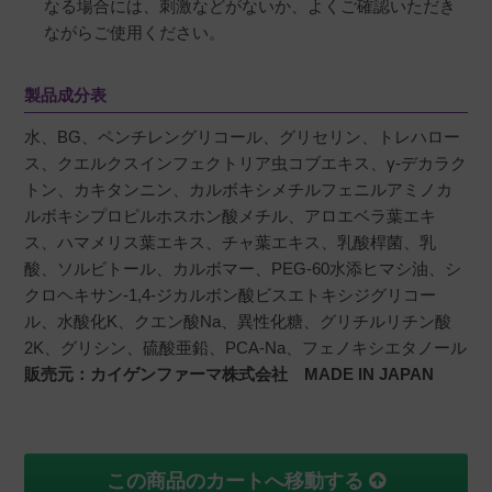
なる場合には、刺激などがないか、よくご確認いただき
ながらご使用ください。
製品成分表
水、BG、ペンチレングリコール、グリセリン、トレハロー
ス、クエルクスインフェクトリア虫コブエキス、γ-デカラク
トン、カキタンニン、カルボキシメチルフェニルアミノカ
ルボキシプロピルホスホン酸メチル、アロエベラ葉エキ
ス、ハマメリス葉エキス、チャ葉エキス、乳酸桿菌、乳
酸、ソルビトール、カルボマー、PEG-60水添ヒマシ油、シ
クロヘキサン-1,4-ジカルボン酸ビスエトキシジグリコー
ル、水酸化K、クエン酸Na、異性化糖、グリチルリチン酸
2K、グリシン、硫酸亜鉛、PCA-Na、フェノキシエタノール
販売元：カイゲンファーマ株式会社 MADE IN JAPAN
この商品のカートへ移動する