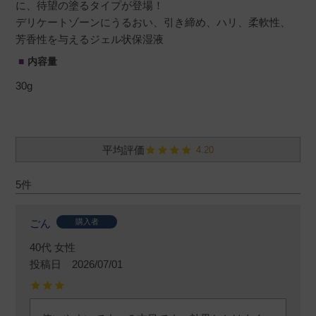
に、待望の塗るタイプが登場！
デリケートゾーンにうるおい、引き締め、ハリ、柔軟性、
芳香性を与えるジェル状保湿液
内容量
30g
4.20
5
ごん
購入者
40代
女性
投稿日
2026/07/01