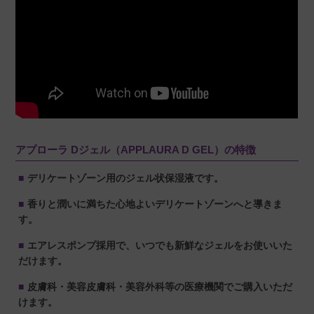
投稿日
2025/04/02
とても保湿されてていい感じです

たまに詰まってジェルがでずらいことがある
アプローラ Dジェル（APPLAURA D GEL）の特徴
kyn
購入者
デリケートゾーン用のジェル状保湿液です。
30代
女性
香りと潤いに満ちた心地よいデリケートゾーンへと導きま
投稿日
2025/02/15
す。
エアレスポンプ採用で、いつでも新鮮なジェルをお使いいた
サラッとした使用感です。

だけます。
継続して効果に期待です。
皮膚科・美容皮膚科・美容外科等の医療機関でご購入いただ
けます。