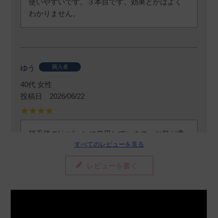
使いやすいです。３本目です。効果とかはよく
わかりません。
ゆう
購入者
40代
女性
投稿日
2026/06/22
脱毛後のbioゾーンに使用しています。お肌が柔
すべてのレビューを見る
らかくてなってる気がします。
レビューを書く
み
購入者
非公開