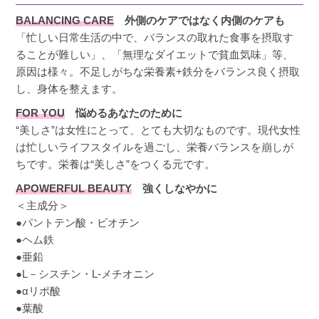
BALANCING CARE
外側のケアではなく内側のケアも
「忙しい日常生活の中で、バランスの取れた食事を摂取す
ることが難しい」、「無理なダイエットで貧血気味」等、
原因は様々。不足しがちな栄養素+鉄分をバランス良く摂取
し、身体を整えます。
FOR YOU
悩めるあなたのために
“美しさ”は女性にとって、とても大切なものです。現代女性
は忙しいライフスタイルを過ごし、栄養バランスを崩しが
ちです。栄養は“美しさ”をつくる元です。
APOWERFUL BEAUTY
強くしなやかに
＜主成分＞
●パントテン酸・ビオチン
●ヘム鉄
●亜鉛
●L－シスチン・L-メチオニン
●αリポ酸
●葉酸