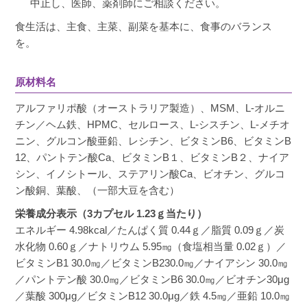
中止し、医師、薬剤師にご相談ください。
食生活は、主食、主菜、副菜を基本に、食事のバランス
を。
原材料名
アルファリポ酸（オーストラリア製造）、MSM、L-オルニ
チン／ヘム鉄、HPMC、セルロース、L-シスチン、L-メチオ
ニン、グルコン酸亜鉛、レシチン、ビタミンB6、ビタミンB
12、パントテン酸Ca、ビタミンB１、ビタミンB２、ナイア
シン、イノシトール、ステアリン酸Ca、ビオチン、グルコ
ン酸銅、葉酸、（一部大豆を含む）
栄養成分表示（3カプセル 1.23ｇ当たり）
エネルギー 4.98kcal／たんぱく質 0.44ｇ／脂質 0.09ｇ／炭
水化物 0.60ｇ／ナトリウム 5.95㎎（食塩相当量 0.02ｇ）／
ビタミンB1 30.0㎎／ビタミンB230.0㎎／ナイアシン 30.0㎎
／パントテン酸 30.0㎎／ビタミンB6 30.0㎎／ビオチン30μg
／葉酸 300μg／ビタミンB12 30.0μg／鉄 4.5㎎／亜鉛 10.0㎎