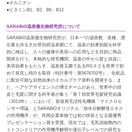
●オルニチン
●ビタミンB1、B2、B6、B12
SARABiO温泉微生物研究所について
SARABiO温泉微生物研究所が、日本一*の源泉数、泉種、湧
出量を誇る大分県別府温泉郷にて、温泉の効果効能を科学
的に検証し、人々の健康や美容への応用などを目的に商品
開発を行う、本格的な研究機関。温泉の中から髪と頭皮に
美容効果をもたらす、温泉善玉菌であるRG９２を世界で初
めて発見し特許を取得（特許番号：第5676702号）。化粧品
に配合可能な自然由来のスカルプケア原料を開発する。ま
た、ヘアケアサイエンスの博士チームがあり、世界中の頭
皮と毛髪に関する科学者が集う「第７回世界毛髪研究会議
（2013年）」において、新規発毛活性化機構「マイクロセ
ンサー理論」とSARABiOオリジナル「加水分解酵母エキス
の作用機序」が、民間企業単独では初の快挙となる最優秀
プレゼンテーション賞を受賞。現在では、毛乳頭細胞内の
ミトコンドリアの作用機序解明や遺伝子レベルでの研究を