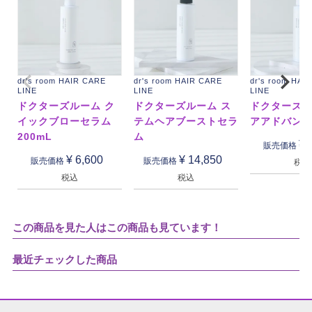
dr's room HAIR CARE
dr's room HAIR CARE
dr's room HAI
LINE
LINE
LINE
ドクターズルーム ク
ドクターズルーム ス
ドクターズル
イックブローセラム
テムヘアブーストセラ
アアドバン
200mL
ム
¥
販売価格
¥
6,600
¥
14,850
販売価格
販売価格
税込
税込
税込
この商品を見た人はこの商品も見ています！
最近チェックした商品