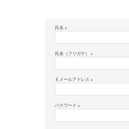
氏名
(必
須)
氏名（フリガナ）
(必
須)
Ｅメールアドレス
(必
須)
パスワード
(必
須)