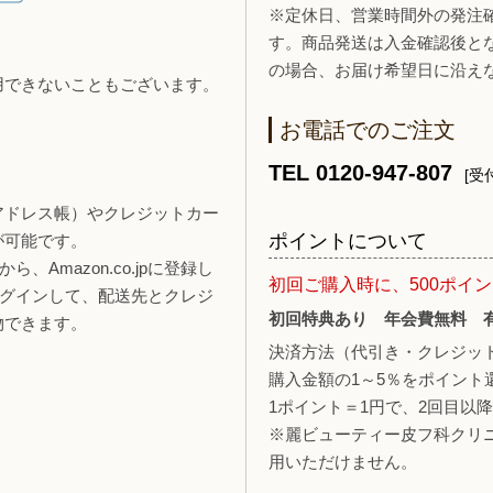
※定休日、営業時間外の発注
す。商品発送は入金確認後と
の場合、お届け希望日に沿え
用できないこともございます。
お電話でのご注文
TEL 0120-947-807
[受付
報（アドレス帳）やクレジットカー
ポイントについて
が可能です。
、Amazon.co.jpに登録し
初回ご購入時に、500ポイ
ログインして、配送先とクレジ
初回特典あり 年会費無料 
物できます。
決済方法（代引き・クレジッ
購入金額の1～5％をポイント
1ポイント＝1円で、2回目以
※麗ビューティー皮フ科クリ
用いただけません。