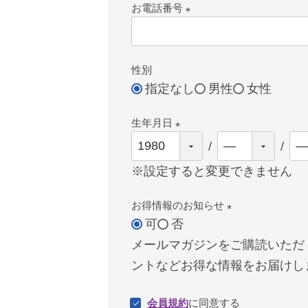
お電話番号
(必
須)
性別
指定なし
男性
女性
生年月日
(必
須)
※設定すると変更できません
お得情報のお知らせ
可
否
(必
メールマガジンをご購読いただ
須)
ントなどお得な情報をお届けし
会員規約
に同意する