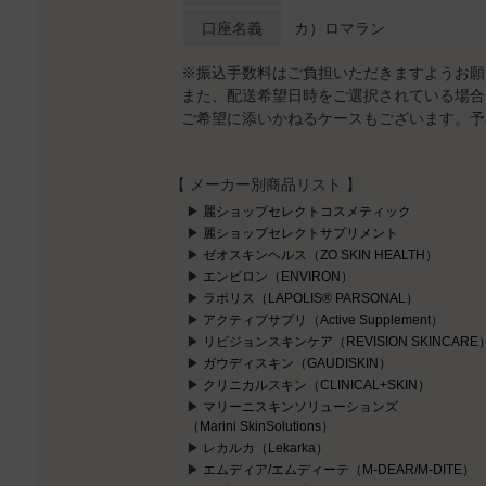
口座名義
カ）ロマラン
※振込手数料はご負担いただきますようお願
また、配送希望日時をご選択されている場合
ご希望に添いかねるケースもございます。予
【 メーカー別商品リスト 】
麗ショップセレクトコスメティック
麗ショップセレクトサプリメント
ゼオスキンヘルス（ZO SKIN HEALTH）
エンビロン（ENVIRON）
ラポリス（LAPOLIS® PARSONAL）
アクティブサプリ（Active Supplement）
リビジョンスキンケア（REVISION SKINCARE
ガウディスキン（GAUDISKIN）
クリニカルスキン（CLINICAL+SKIN）
マリーニスキンソリューションズ
（Marini SkinSolutions）
レカルカ（Lekarka）
エムディア/エムディーテ（M-DEAR/M-DITE）