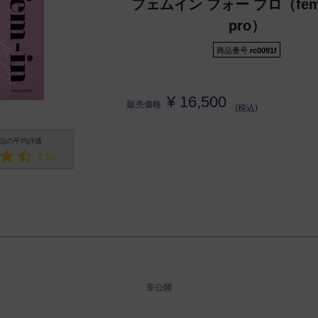
フェムイン フォー プロ（fem-i
pro）
商品番号
rc0091f
¥
16,500
販売価格
税込
3.50
非公開