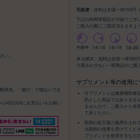
宅急便
：送料は全国一律700円（
下記の時間帯指定が可能でござ
ご購入の際にご指定頂きますよ
さい。
ネコポス
：送料は全国一律380円
※厚みが少ない一部商品のご購
サプリメント等の使用に
郵便局」「銀行」で後払いでき
サプリメントは健康補助食
的とした製品ではありませ
ら14日以内にお支払いをお願い
ませんので、ご購入から使
了承ください。
医師の処方薬の服用をされ
当医師の指導を受けてくだ
プリメントを使用するなど