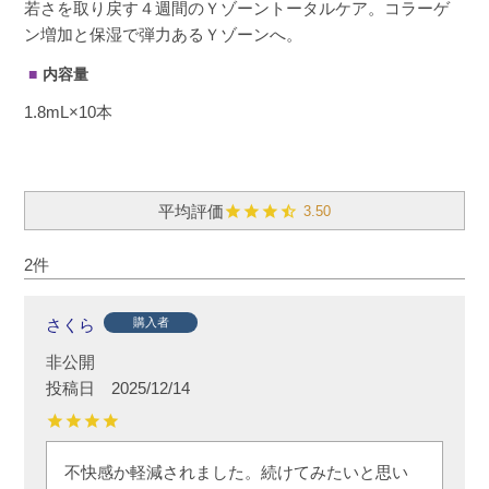
若さを取り戻す４週間のＹゾーントータルケア。コラーゲ
ン増加と保湿で弾力あるＹゾーンへ。
内容量
1.8mL×10本
3.50
2
さくら
購入者
非公開
投稿日
2025/12/14
不快感か軽減されました。続けてみたいと思い