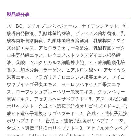
製品成分表
水、BG、メチルプロパンジオール、ナイアシンアミド、乳
酸桿菌発酵液、乳酸球菌培養液、ビフィズス菌培養液、乳
酸桿菌培養溶解質、乳酸球菌培養溶解質、乳酸桿菌／ダイ
ズ発酵エキス、アセロラチェリー発酵液、乳酸桿菌／ザク
ロ果実発酵エキス、レウコノストック／ダイコン根発酵
液、葉酸、ツボクサカルス細胞外小胞、ヒト幹細胞順化培
養液、加水分解コラーゲン、ヒアルロン酸Na、アサイヤシ
果実エキス、フラガリアチロエンシス果実エキス、セイヨ
ウヤブイチゴ果実エキス、ヨーロッパキイチゴ果実エキ
ス、ローブッシュブルーベリー果実エキス、クランベリー
果実エキス、アセチルヘキサペプチド－8、アスコルビン酸
ポリペプチド、合成ヒト遺伝子組換オリゴペプチド－1、合
成ヒト遺伝子組換オリゴペプチド－2、合成ヒト遺伝子組換
ポリペプチド－1、合成ヒト遺伝子組換ポリペプチド－22、
合成ヒト遺伝子組換ポリペプチド－3、アセチルオクタペプ
チド－3、アセチルテトラペプチド－2、アセチルテトラペ