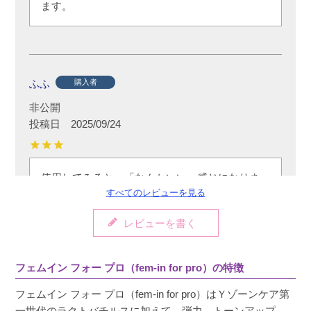
ます。
ふふ
購入者
非公開
投稿日
2025/09/24
使用してみると、「なんかいい」感じになりま
すべてのレビューを見る
す。

まずは継続してみようと思います！
レビューを書く
フェムイン フォー プロ（fem-in for pro）の特徴
フェムイン フォー プロ（fem-in for pro）はＹゾーンケア第
一世代のラクトバチルスに加えて、弾力、トーンアップ、