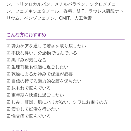
ン、トリクロカルバン、メチルパラベン、シクロメチコ
ン、フェノキシエタノール、香料、MIT、ラウレス硫酸ナト
リウム、ベンゾフェノン、CMIT、人工色素
こんな方におすすめ
☑ 弾力ケアを通じて若さを取り戻したい
☑ 不快な臭い、分泌物で悩んでいる
☑ 黒ずみが気になる
☑ 生理前後も快適に過ごしたい
☑ 乾燥によるかゆみで保湿が必要
☑ 自信の持てる魅力的な膣を保ちたい
☑ 尿もれで悩んでいる
☑ 更年期を快適に過ごしたい
☑ しみ、肝斑、肌にハリがない、シワにお困りの方
☑ 安心して妊活を行いたい
☑ 性交痛で悩んでいる