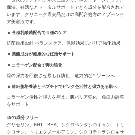
保湿、妊活などトータルサポートできる成分を配合されて
います。クリニック専売品だけの高配合処方のＹゾーンケ
ア美容液です。
各種乳酸菌配合で４種のケア
抗菌効果&pH バランスケア、保湿効果肌バリア強化効果
葉酸成分が健康的な妊活サポート
コラーゲン配合で弾力強化
膣の弾力を回復させ尿もれ防止、魅力的なY ゾーンへ
幹細胞培養液とペプチドでピンク色活性と弾力ある肌へ
コラーゲン活性と弾力を与え、肌バリア強化、免疫力調整
をサポート
19の成分フリー
グリセリン、BHT、BHA、シクロペンタシロキサン、トリ
クロサン、トリエタノールアミン、シクロテトラシロキサ