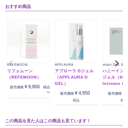
おすすめ商品
REFEMOON
APPLAURA
infact Dr's Sel
リフェムーン
アプローラ Dジェル
ハニーイン
（REFEMOON）
（APPLAURA D
ジェル（Hon
GEL）
Intimate G
¥
9,900
税込
販売価格
〜
¥
4,950
¥
販売価格
販売価格
税込
税込
この商品を見た人はこの商品も見ています！