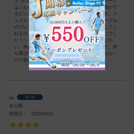
３つの機能が一つになったパレットです。①チーク
はシルバー味を感じるピュアなピンク。透明感がで
るピンクなので、大人かわいい印象になります。フ
ェイスパウダーはイルミネイトパウダーのパープル
のプレストタイプだそうです。くすみを飛ばしてく
れるので、夕方のどんよりくすみにもいい感じでし
た！ヘアファンデーションは生え際にささっと払
い、余白を埋めています。小さいサイズなので、持
ち運びにも便利ですが、パフやブラシの付属はない
ので必要です。
uu
購入者
非公開
投稿日
2023/10/12