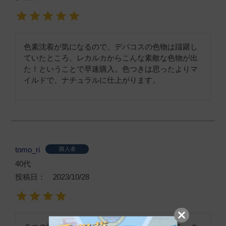
色素沈着が気になるので、デパコスの色物は躊躇し
ていたところ、レカルカからこんな素敵な色物が出
た！ということで早速購入。色つきは思ったよりマ
イルドで、ナチュラルに仕上がります。
tomo_ri
購入者
40代
投稿日
2023/10/28