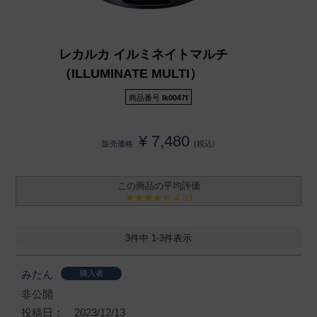
レカルカ イルミネイトマルチ
（ILLUMINATE MULTI）
商品番号
lk0047f
¥
7,480
販売価格
税込
4.33
3
件中
1
-
3
件表示
みたん
購入者
非公開
投稿日
2023/12/13